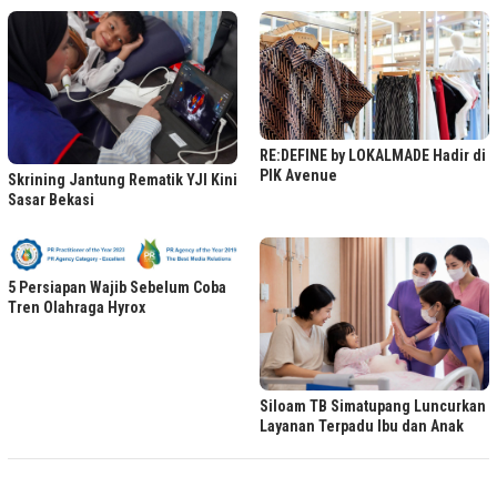
RE:DEFINE by LOKALMADE Hadir di
PIK Avenue
Skrining Jantung Rematik YJI Kini
Sasar Bekasi
5 Persiapan Wajib Sebelum Coba
Tren Olahraga Hyrox
Siloam TB Simatupang Luncurkan
Layanan Terpadu Ibu dan Anak