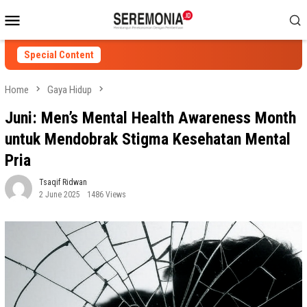
Skip
Mobile
to
Menu
content
Special Content
Home
Gaya Hidup
Juni: Men’s Mental Health Awareness Month
untuk Mendobrak Stigma Kesehatan Mental
Pria
Tsaqif Ridwan
2 June 2025
1486 Views