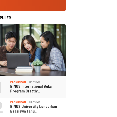
PULER
1
PENDIDIKAN
414 Views
BINUS International Buka
Program Creativ…
2
PENDIDIKAN
365 Views
BINUS University Luncurkan
Beasiswa Tahu…