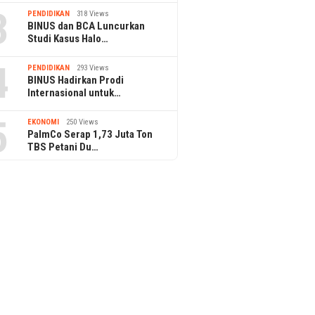
3
PENDIDIKAN
318 Views
BINUS dan BCA Luncurkan
Studi Kasus Halo…
4
PENDIDIKAN
293 Views
BINUS Hadirkan Prodi
Internasional untuk…
5
EKONOMI
250 Views
PalmCo Serap 1,73 Juta Ton
TBS Petani Du…