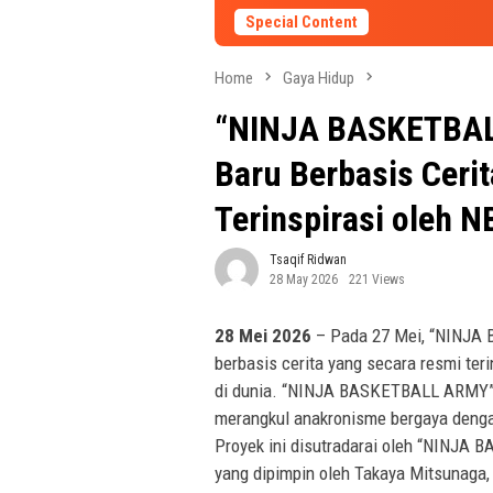
Special Content
Home
Gaya Hidup
“NINJA BASKETBAL
Baru Berbasis Ceri
Terinspirasi oleh 
Tsaqif Ridwan
28 May 2026
221 Views
28 Mei 2026
– Pada 27 Mei, “NINJA 
berbasis cerita yang secara resmi teri
di dunia. “NINJA BASKETBALL ARMY” a
merangkul anakronisme bergaya deng
Proyek ini disutradarai oleh “NINJA
yang dipimpin oleh Takaya Mitsunaga, 