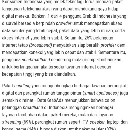
Konsumen Indonesia yang melek teknologi terus mencari paket
langganan telekomunikasi yang dapat mendukung gaya hidup
digital mereka. Bahkan, 1 dari 4 pengguna Grab di Indonesia yang
disurvei bersedia berpindah
provider
untuk mendapatkan akses
data seluler yang lebih cepat, paket data yang lebih murah, serta
akses internet yang lebih stabil. Selain itu, 25% pelanggan
internet tetap
(broadband)
menyatakan siap beralih
provider
demi
mendapatkan koneksi yang lebih cepat dan stabil. Sementara itu,
pengguna
non-broadband
cenderung mulai mempertimbangkan
untuk berlangganan jika tersedia layanan internet dengan
kecepatan tinggi yang bisa diandalkan.
Paket
bundling
yang menggabungkan berbagai layanan perangkat
digital dan perangkat rumah tangga pintar (
smart appliances)
juga
semakin diminati. Data GrabAds menunjukkan bahwa calon
pelanggan
broadband
di Indonesia menginginkan berbagai
layanan tambahan dalam paket mereka, mulai dari layanan
streaming
(69%), perangkat rumah seperti TV,
speaker
, laptop, dan
konsol
game
(44%), hingga diskon untuk paket seluler (37%).