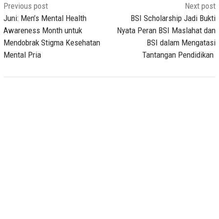
Post
Previous post
Next post
navigation
Juni: Men’s Mental Health
BSI Scholarship Jadi Bukti
Awareness Month untuk
Nyata Peran BSI Maslahat dan
Mendobrak Stigma Kesehatan
BSI dalam Mengatasi
Mental Pria
Tantangan Pendidikan