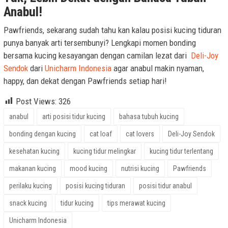
Anabul!
Pawfriends, sekarang sudah tahu kan kalau posisi kucing tiduran
punya banyak arti tersembunyi? Lengkapi momen bonding
bersama kucing kesayangan dengan camilan lezat dari
Deli-Joy
Sendok
dari
Unicharm Indonesia
agar anabul makin nyaman,
happy, dan dekat dengan Pawfriends setiap hari!
Post Views:
326
anabul
arti posisi tidur kucing
bahasa tubuh kucing
bonding dengan kucing
cat loaf
cat lovers
Deli-Joy Sendok
kesehatan kucing
kucing tidur melingkar
kucing tidur terlentang
makanan kucing
mood kucing
nutrisi kucing
Pawfriends
perilaku kucing
posisi kucing tiduran
posisi tidur anabul
snack kucing
tidur kucing
tips merawat kucing
Unicharm Indonesia