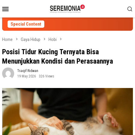
Skip
Mobile
to
Menu
content
Special Content
Home
Gaya Hidup
Hobi
Posisi Tidur Kucing Ternyata Bisa
Menunjukkan Kondisi dan Perasaannya
Tsaqif Ridwan
19 May 2026
326 Views