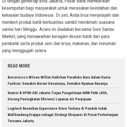
Di tengah gemerlap kota Jakarta, Pasar Batik memberikan
kesempatan bagi masyarakat untuk merasakan keindahan dan
kekayaan budaya Indonesia. Di sini, Anda bisa menjelajahi dan
membeli produk batik berkualitas sambil menikmati suasana
santai hari Minggu. Acara ini diadakan bersama Sore Santai
Market, yang menawarkan beragam desain batik dari para
pembatik serta produk seni dan kriya, makanan, dan minuman
yang menggugah selera.
READ MORE
Bocorocco x Wilsen Willim Hadirkan Paradoks Baru dalam Dunia
Fashion: Semakin Berani Desainnya, Semakin Nyaman Rasanya
Komisi B DPRD DKI Jakarta Tinjau Pengelolaan NRW PAM JAYA,
Dorong Peningkatan Efisiensi Layanan Air Perpipaan
Logitech Resmikan Experience Store Terbaru di Pondok Indah
MallGandeng Erajaya sebagai Strategi Ekspansi di Pusat Perbelanjaan
Ternama Jakarta