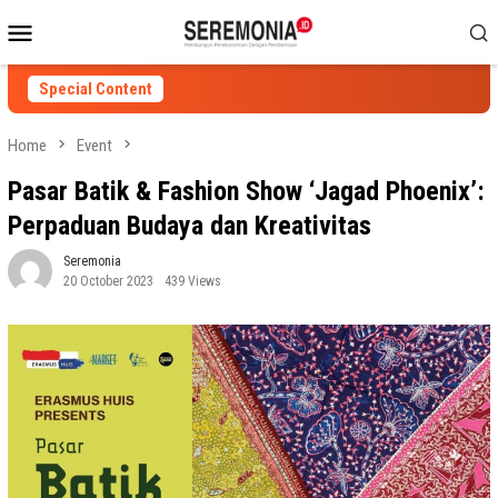
Skip
Mobile
to
Menu
content
Special Content
Home
Event
Pasar Batik & Fashion Show ‘Jagad Phoenix’:
Perpaduan Budaya dan Kreativitas
Seremonia
20 October 2023
439 Views