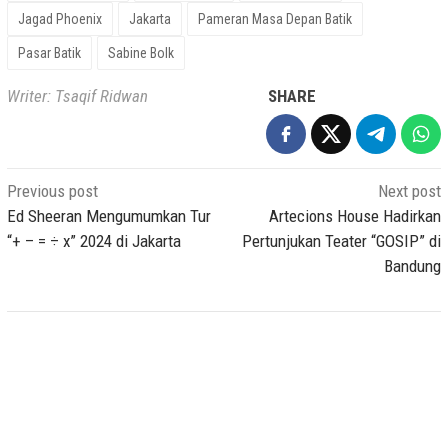
Jagad Phoenix
Jakarta
Pameran Masa Depan Batik
Pasar Batik
Sabine Bolk
Writer: Tsaqif Ridwan
SHARE
Post
Previous post
Next post
navigation
Ed Sheeran Mengumumkan Tur
Artecions House Hadirkan
“+ – = ÷ x” 2024 di Jakarta
Pertunjukan Teater “GOSIP” di
Bandung