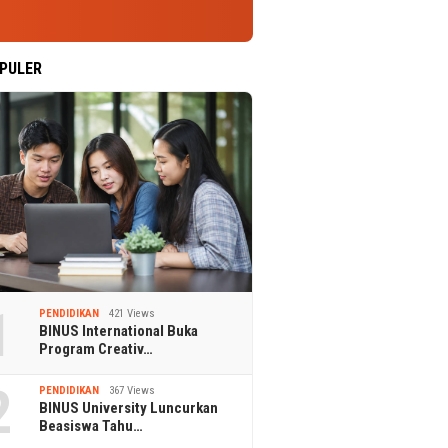
PULER
1
PENDIDIKAN
421 Views
BINUS International Buka
Program Creativ…
2
PENDIDIKAN
367 Views
BINUS University Luncurkan
Beasiswa Tahu…