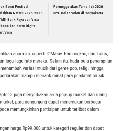
ak Sorai Festival
Perunggu akan Tampil di 2026
riahkan Nataru 2025-2026
NYE Celebration di Yogyakarta
TMII Bank Raya dan Visa
kenalkan Kartu Digital
it Visa
hkan acara ini, seperti D’Masiv, Pamungkas, dan Tulus,
 lagu-lagu hits mereka. Selain itu, hadir pula penampilan
 menambah variasi musik dari genre pop, religi, hingga
 diperkirakan mampu menarik minat para penikmat musik
apter 3 juga menyediakan area pop-up market dan ruang
up market, para pengunjung dapat menemukan berbagai
 space memungkinkan partisipan untuk terlibat dalam
engan harga Rp99.000 untuk kategori reguler dan dapat