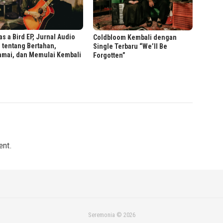
as a Bird EP, Jurnal Audio
Coldbloom Kembali dengan
 tentang Bertahan,
Single Terbaru “We’ll Be
amai, dan Memulai Kembali
Forgotten”
ent.
Seremonia © 2026