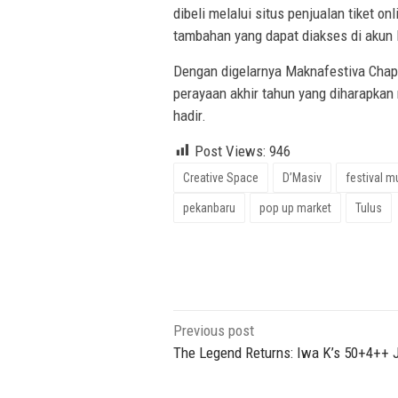
dibeli melalui situs penjualan tiket onl
tambahan yang dapat diakses di akun
Dengan digelarnya Maknafestiva Chap
perayaan akhir tahun yang diharapkan
hadir.
Post Views:
946
Creative Space
D’Masiv
festival m
pekanbaru
pop up market
Tulus
Post
Previous post
navigation
The Legend Returns: Iwa K’s 50+4++ 