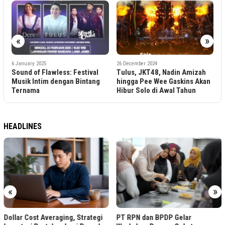
«
»
1
I
P
6 January 2025
26 December 2024
Sound of Flawless: Festival
Tulus, JKT48, Nadin Amizah
2
k
Musik Intim dengan Bintang
hingga Pee Wee Gaskins Akan
Ternama
Hibur Solo di Awal Tahun
HEADLINES
«
»
Dollar Cost Averaging, Strategi
PT RPN dan BPDP Gelar