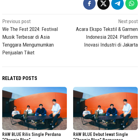
Post
Previous post
Next post
navigation
We The Fest 2024: Festival
Acara Ekspo Tekstil & Garmen
Musik Terbesar di Asia
Indonesia 2024: Platform
Tenggara Mengumumkan
Inovasi Industri di Jakarta
Penjualan Tiket
RELATED POSTS
RAW BLUE Rilis Single Perdana
RAW BLUE Debut lewat Single
“Chronic Blue”
“Chronic Blue” Bernuansa