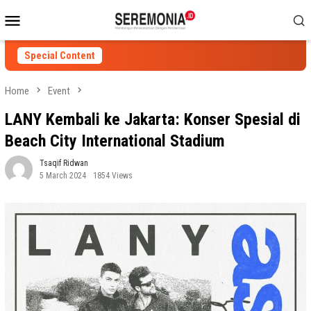
Skip
Mobile
to
Menu
content
Special Content
Home
Event
LANY Kembali ke Jakarta: Konser Spesial di
Beach City International Stadium
Tsaqif Ridwan
5 March 2024
1854 Views