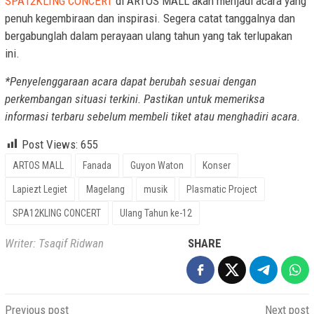
SPA12KLING CONCERT
di ARTOS MALL akan menjadi acara yang
penuh kegembiraan dan inspirasi. Segera catat tanggalnya dan
bergabunglah dalam perayaan ulang tahun yang tak terlupakan
ini.
*Penyelenggaraan acara dapat berubah sesuai dengan
perkembangan situasi terkini. Pastikan untuk memeriksa
informasi terbaru sebelum membeli tiket atau menghadiri acara.
Post Views:
655
ARTOS MALL
Fanada
Guyon Waton
Konser
Lapiezt Legiet
Magelang
musik
Plasmatic Project
SPA12KLING CONCERT
Ulang Tahun ke-12
Writer: Tsaqif Ridwan
SHARE
Post
Previous post
Next post