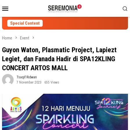
Skip
Mobile
to
Menu
content
Special Content
Home
Event
Guyon Waton, Plasmatic Project, Lapiezt
Legiet, dan Fanada Hadir di SPA12KLING
CONCERT ARTOS MALL
Tsaqif Ridwan
7 November 2023
655 Views