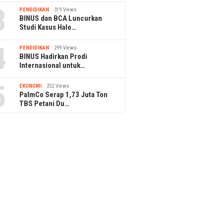
3
PENDIDIKAN
319 Views
BINUS dan BCA Luncurkan
Studi Kasus Halo…
4
PENDIDIKAN
299 Views
BINUS Hadirkan Prodi
Internasional untuk…
5
EKONOMI
252 Views
PalmCo Serap 1,73 Juta Ton
TBS Petani Du…