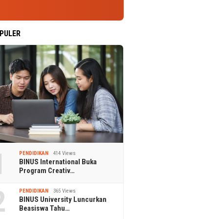
PULER
1
PENDIDIKAN
414 Views
BINUS International Buka
Program Creativ…
2
PENDIDIKAN
365 Views
BINUS University Luncurkan
Beasiswa Tahu…