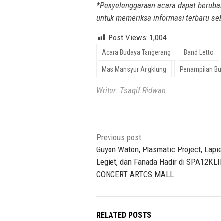
*Penyelenggaraan acara dapat berubah
untuk memeriksa informasi terbaru se
Post Views:
1,004
Acara Budaya Tangerang
Band Letto
Mas Mansyur Angklung
Penampilan Bu
Writer: Tsaqif Ridwan
Post
Previous post
navigation
Guyon Waton, Plasmatic Project, Lapi
Legiet, dan Fanada Hadir di SPA12KL
CONCERT ARTOS MALL
RELATED POSTS