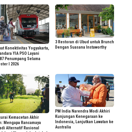
3 Restoran di Ubud untuk Brunch
Dengan Suasana Instaworthy
at Konektivitas Yogyakarta,
andara YIA PSO Layani
187 Penumpang Selama
ter I 2026
PM India Narendra Modi Akhiri
Kunjungan Kenegaraan ke
urai Kemacetan Akhir
Indonesia, Lanjutkan Lawatan ke
n: Mengapa Rancamaya
Australia
di Alternatif Rasional