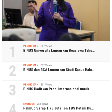
1
PENDIDIKAN
367 Views
BINUS University Luncurkan Beasiswa Tahu…
2
PENDIDIKAN
322 Views
BINUS dan BCA Luncurkan Studi Kasus Halo…
3
PENDIDIKAN
301 Views
BINUS Hadirkan Prodi Internasional untuk…
4
EKONOMI
253 Views
PalmCo Serap 1,73 Juta Ton TBS Petani Du…