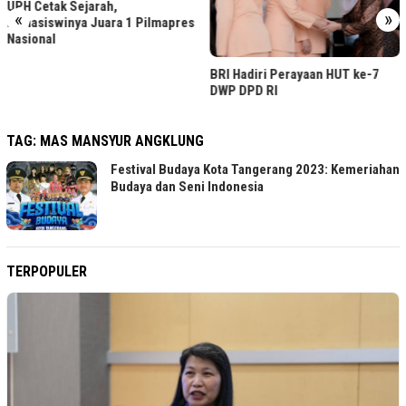
UPH Cetak Sejarah,
«
»
Mahasiswinya Juara 1 Pilmapres
Nasional
BRI Hadiri Perayaan HUT ke-7
DWP DPD RI
TAG:
MAS MANSYUR ANGKLUNG
Festival Budaya Kota Tangerang 2023: Kemeriahan
Budaya dan Seni Indonesia
TERPOPULER