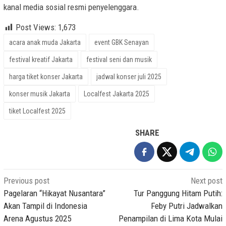
kanal media sosial resmi penyelenggara.
Post Views:
1,673
acara anak muda Jakarta
event GBK Senayan
festival kreatif Jakarta
festival seni dan musik
harga tiket konser Jakarta
jadwal konser juli 2025
konser musik Jakarta
Localfest Jakarta 2025
tiket Localfest 2025
SHARE
Post
Previous post
Next post
navigation
Pagelaran “Hikayat Nusantara”
Tur Panggung Hitam Putih:
Akan Tampil di Indonesia
Feby Putri Jadwalkan
Arena Agustus 2025
Penampilan di Lima Kota Mulai