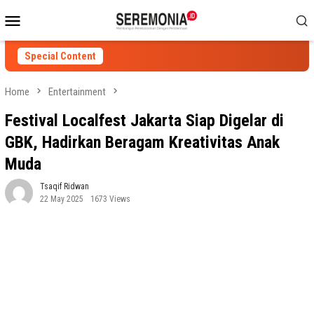
Skip
Mobile
to
Menu
content
Special Content
Home
Entertainment
Festival Localfest Jakarta Siap Digelar di
GBK, Hadirkan Beragam Kreativitas Anak
Muda
Tsaqif Ridwan
22 May 2025
1673 Views