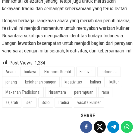
menikmati kelezatan jenang, tetapi juga untuk merasakan
kekayaan tradisi dan semangat kebersamaan yang terus lestari.
Dengan berbagai rangkaian acara yang meriah dan penuh makna,
festival ini menjadi momentum untuk merayakan warisan kuliner
Nusantara sekaligus menguatkan identitas budaya Indonesia.
Jangan lewatkan kesempatan untuk menjadi bagian dari perayaan
yang sarat dengan nilai sejarah, kreativitas, dan kebersamaan ini!
Post Views:
1,234
Acara
budaya
Ekonomi Kreatif
Festival
Indonesia
jenang
ketahanan pangan
kreativitas
kuliner
kultur
Makanan Tradisional
Nusantara
perempuan
rasa
sejarah
seni
Solo
Tradisi
wisata kuliner
SHARE