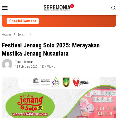
Skip
Mobile
to
Menu
content
Special Content
Home
Event
Festival Jenang Solo 2025: Merayakan
Mustika Jenang Nusantara
Tsaqif Ridwan
11 February 2025
1234 Views