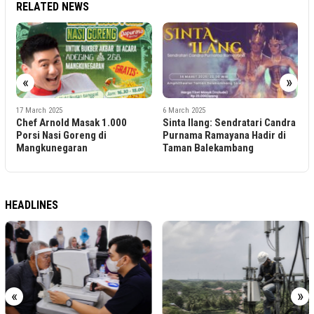
RELATED NEWS
«
»
1
17 March 2025
6 March 2025
L
Chef Arnold Masak 1.000
Sinta Ilang: Sendratari Candra
2
Porsi Nasi Goreng di
Purnama Ramayana Hadir di
B
Mangkunegaran
Taman Balekambang
D
HEADLINES
«
»