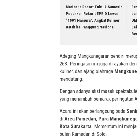
Marianna Resort Tuktuk Samosir
Fes
Pecahkan Rekor LEPRID Lewat
La
“1001 Naniura”, Angkat Kuliner
UM
Batak ke Panggung Nasional
Leb
Be
Adeging Mangkunegaran sendiri merup
268. Peringatan ini juga dirayakan den
kuliner, dan ajang olahraga
Mangkune
mendatang.
Dengan adanya aksi masak spektakuler
yang menambah semarak peringatan A
Acara ini akan berlangsung pada
Seni
di
Area Pamedan, Pura Mangkunegara
Kota Surakarta
. Momentum ini menja
bulan Ramadan di Solo.