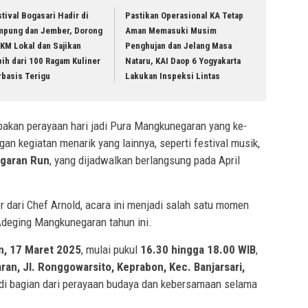
tival Bogasari Hadir di
Pastikan Operasional KA Tetap
mpung dan Jember, Dorong
Aman Memasuki Musim
KM Lokal dan Sajikan
Penghujan dan Jelang Masa
ih dari 100 Ragam Kuliner
Nataru, KAI Daop 6 Yogyakarta
rbasis Terigu
Lakukan Inspeksi Lintas
akan perayaan hari jadi Pura Mangkunegaran yang ke-
gan kegiatan menarik yang lainnya, seperti festival musik,
garan Run
, yang dijadwalkan berlangsung pada April
 dari Chef Arnold, acara ini menjadi salah satu momen
deging Mangkunegaran tahun ini.
n, 17 Maret 2025
, mulai pukul
16.30 hingga 18.00 WIB
,
n, Jl. Ronggowarsito, Keprabon, Kec. Banjarsari,
di bagian dari perayaan budaya dan kebersamaan selama