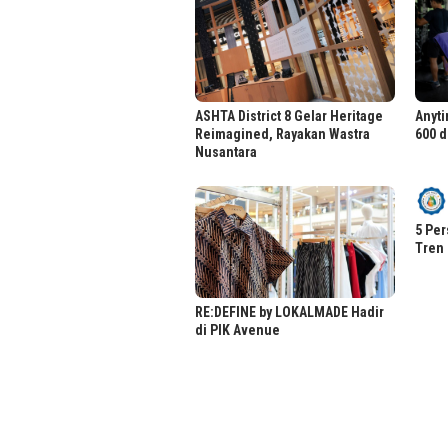
ASHTA District 8 Gelar Heritage
Anyti
Reimagined, Rayakan Wastra
600 d
Nusantara
5 Per
Tren 
RE:DEFINE by LOKALMADE Hadir
di PIK Avenue