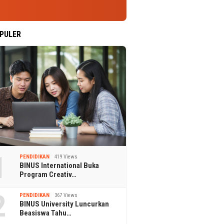
PULER
1
PENDIDIKAN
419 Views
BINUS International Buka
Program Creativ…
2
PENDIDIKAN
367 Views
BINUS University Luncurkan
Beasiswa Tahu…