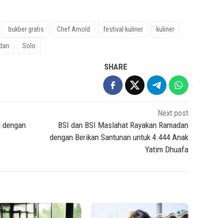
bukber gratis
Chef Arnold
festival kuliner
kuliner
dan
Solo
SHARE
Next post
u dengan
BSI dan BSI Maslahat Rayakan Ramadan
dengan Berikan Santunan untuk 4.444 Anak
Yatim Dhuafa