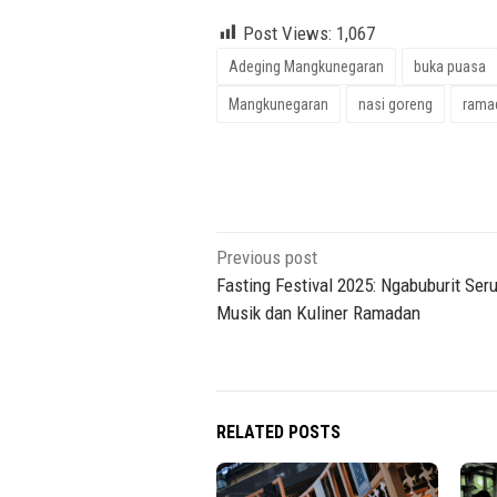
Post Views:
1,067
Adeging Mangkunegaran
buka puasa
Mangkunegaran
nasi goreng
rama
Post
Previous post
navigation
Fasting Festival 2025: Ngabuburit Ser
Musik dan Kuliner Ramadan
RELATED POSTS