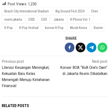
Post Views:
1,230
Beach City International Stadium
Big Ground Fest 2024
Chen
event jakarta
EXID
EXO
Jakarta
K-Phoria Vol. 1
K-Pop
K-Pop festival
konser K-Pop
Musik Korea
Xiumin
SHARE
Post
Previous post
Next post
navigation
Literasi Keuangan Meningkat,
Konser BOA “BoA One’s Own”
Kekuatan Baru Kelas
di Jakarta Resmi Dibatalkan
Menengah Menuju Ketahanan
Finansial
RELATED POSTS