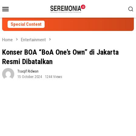
Skip
Mobile
to
Menu
content
Special Content
Home
Entertainment
Konser BOA “BoA One’s Own” di Jakarta
Resmi Dibatalkan
Tsaqif Ridwan
15 October 2024
1244 Views