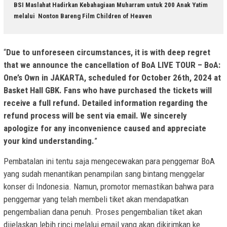
BSI Maslahat Hadirkan Kebahagiaan Muharram untuk 200 Anak Yatim
melalui Nonton Bareng Film Children of Heaven
“
Due to unforeseen circumstances, it is with deep regret
that we announce the cancellation of BoA LIVE TOUR – BoA:
One’s Own in JAKARTA, scheduled for October 26th, 2024 at
Basket Hall GBK. Fans who have purchased the tickets will
receive a full refund. Detailed information regarding the
refund process will be sent via email. We sincerely
apologize for any inconvenience caused and appreciate
your kind understanding.
”
Pembatalan ini tentu saja mengecewakan para penggemar BoA
yang sudah menantikan penampilan sang bintang menggelar
konser di Indonesia. Namun, promotor memastikan bahwa para
penggemar yang telah membeli tiket akan mendapatkan
pengembalian dana penuh. Proses pengembalian tiket akan
dijelaskan lebih rinci melalui email yang akan dikirimkan ke