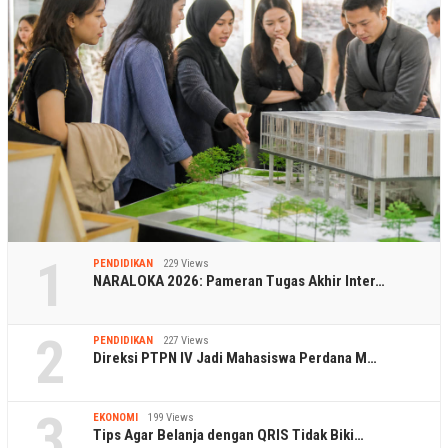
1
PENDIDIKAN
229 Views
NARALOKA 2026: Pameran Tugas Akhir Inter…
2
PENDIDIKAN
227 Views
Direksi PTPN IV Jadi Mahasiswa Perdana M…
3
EKONOMI
199 Views
Tips Agar Belanja dengan QRIS Tidak Biki…