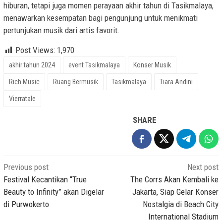
hiburan, tetapi juga momen perayaan akhir tahun di Tasikmalaya,
menawarkan kesempatan bagi pengunjung untuk menikmati
pertunjukan musik dari artis favorit.
Post Views:
1,970
akhir tahun 2024
event Tasikmalaya
Konser Musik
Rich Music
Ruang Bermusik
Tasikmalaya
Tiara Andini
Vierratale
SHARE
Post
Previous post
Next post
navigation
Festival Kecantikan “True
The Corrs Akan Kembali ke
Beauty to Infinity” akan Digelar
Jakarta, Siap Gelar Konser
di Purwokerto
Nostalgia di Beach City
International Stadium