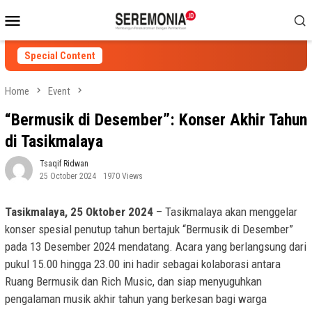
Skip
Mobile
to
Menu
content
Special Content
Home
Event
“Bermusik di Desember”: Konser Akhir Tahun
di Tasikmalaya
Tsaqif Ridwan
25 October 2024
1970 Views
Tasikmalaya, 25 Oktober 2024
– Tasikmalaya akan menggelar
konser spesial penutup tahun bertajuk “Bermusik di Desember”
pada 13 Desember 2024 mendatang. Acara yang berlangsung dari
pukul 15.00 hingga 23.00 ini hadir sebagai kolaborasi antara
Ruang Bermusik dan Rich Music, dan siap menyuguhkan
pengalaman musik akhir tahun yang berkesan bagi warga