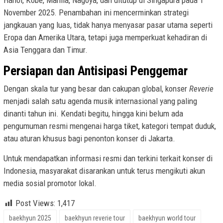
Hanoi, Kobe, Manila, Nagoya, dan ditutup di Singapura pada 1
November 2025. Penambahan ini mencerminkan strategi
jangkauan yang luas, tidak hanya menyasar pasar utama seperti
Eropa dan Amerika Utara, tetapi juga memperkuat kehadiran di
Asia Tenggara dan Timur.
Persiapan dan Antisipasi Penggemar
Dengan skala tur yang besar dan cakupan global, konser
Reverie
menjadi salah satu agenda musik internasional yang paling
dinanti tahun ini. Kendati begitu, hingga kini belum ada
pengumuman resmi mengenai harga tiket, kategori tempat duduk,
atau aturan khusus bagi penonton konser di Jakarta.
Untuk mendapatkan informasi resmi dan terkini terkait konser di
Indonesia, masyarakat disarankan untuk terus mengikuti akun
media sosial promotor lokal.
Post Views:
1,417
baekhyun 2025
baekhyun reverie tour
baekhyun world tour