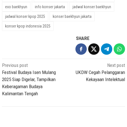
exo baekhyun
info konser jakarta
jadwal konser baekhyun
jadwal konser kpop 2025
konser baekhyun jakarta
konser kpop indonesia 2025
SHARE
Post
Previous post
Next post
navigation
Festival Budaya Isen Mulang
UKDW Cegah Pelanggaran
2025 Siap Digelar, Tampilkan
Kekayaan Intelektual
Keberagaman Budaya
Kalimantan Tengah