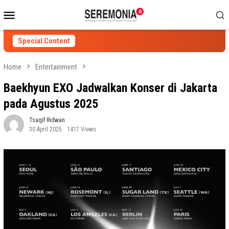
Skip
Mobile
to
Menu
content
Special Content
Home
Entertainment
Baekhyun EXO Jadwalkan Konser di Jakarta
pada Agustus 2025
Tsaqif Ridwan
30 April 2025
1417 Views