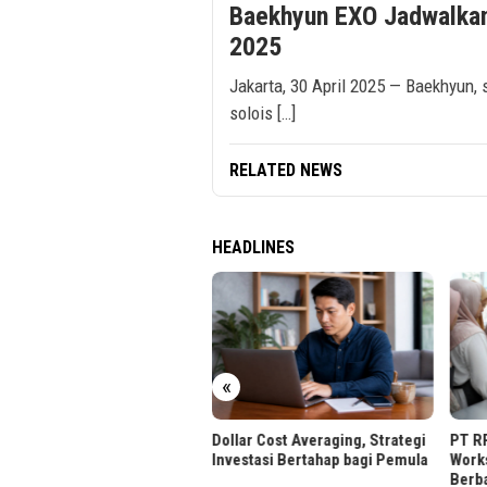
Baekhyun EXO Jadwalkan
2025
Jakarta, 30 April 2025 — Baekhyun, 
solois […]
RELATED NEWS
HEADLINES
TA District 8 Gelar Heritage
«
magined, Rayakan Wastra
antara
Dollar Cost Averaging, Strategi
PT R
Investasi Bertahap bagi Pemula
Work
Berba