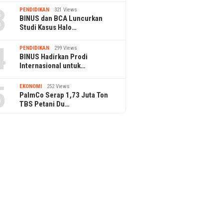
3
PENDIDIKAN
321 Views
BINUS dan BCA Luncurkan
Studi Kasus Halo…
4
PENDIDIKAN
299 Views
BINUS Hadirkan Prodi
Internasional untuk…
5
EKONOMI
252 Views
PalmCo Serap 1,73 Juta Ton
TBS Petani Du…
n Long Weekend HUT
ASHTA District 8 Gelar Heritage
Dollar C
I: Jakarta hingga Toba
Reimagined, Rayakan Wastra
Investas
Nusantara