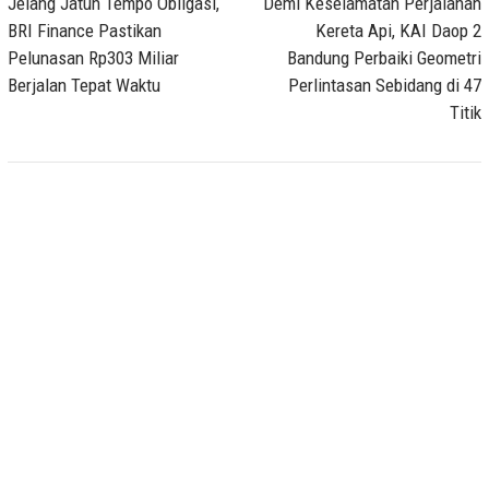
navigation
Jelang Jatuh Tempo Obligasi,
Demi Keselamatan Perjalanan
BRI Finance Pastikan
Kereta Api, KAI Daop 2
Pelunasan Rp303 Miliar
Bandung Perbaiki Geometri
Berjalan Tepat Waktu
Perlintasan Sebidang di 47
Titik