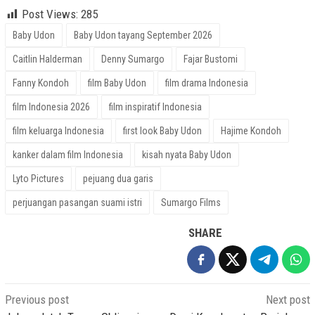
Post Views:
285
Baby Udon
Baby Udon tayang September 2026
Caitlin Halderman
Denny Sumargo
Fajar Bustomi
Fanny Kondoh
film Baby Udon
film drama Indonesia
film Indonesia 2026
film inspiratif Indonesia
film keluarga Indonesia
first look Baby Udon
Hajime Kondoh
kanker dalam film Indonesia
kisah nyata Baby Udon
Lyto Pictures
pejuang dua garis
perjuangan pasangan suami istri
Sumargo Films
SHARE
Post
Previous post
Next post