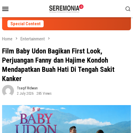
Skip
Mobile
to
Menu
content
Special Content
Home
Entertainment
Film Baby Udon Bagikan First Look,
Perjuangan Fanny dan Hajime Kondoh
Mendapatkan Buah Hati Di Tengah Sakit
Kanker
Tsaqif Ridwan
2 July 2026
285 Views