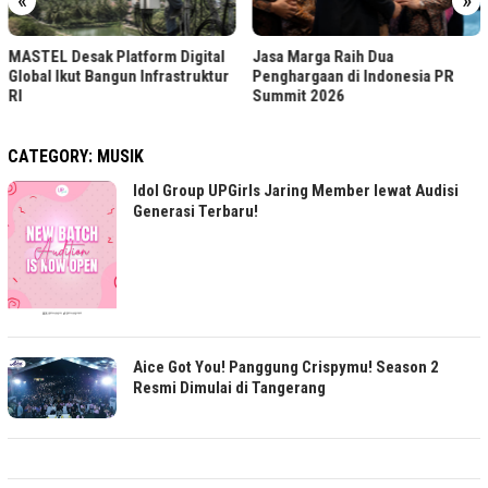
«
»
Jasa Marga Raih Predikat G
ital
Jasa Marga Raih Dua
TJSL & CSR Award 2026
uktur
Penghargaan di Indonesia PR
Summit 2026
CATEGORY:
MUSIK
Idol Group UPGirls Jaring Member lewat Audisi
Generasi Terbaru!
Aice Got You! Panggung Crispymu! Season 2
Resmi Dimulai di Tangerang