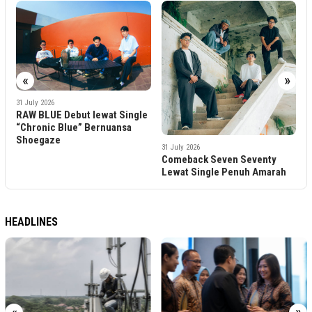
«
»
at Single
uansa
31 July 2026
26 July 2026
Comeback Seven Seventy
Una Eterna Rilis Album
Lewat Single Penuh Amarah
‘Soundsystem Evangelist
Lewat Anti Trust Record
HEADLINES