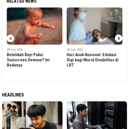
RELATED NEWS
«
»
2
28 July 2026
28 July 2026
S
Bolehkah Bayi Pakai
Hari Anak Nasional: Edukasi
M
Sunscreen Dewasa? Ini
Gigi bagi Murid Disabilitas di
F
Bedanya
LRT
D
B
HEADLINES