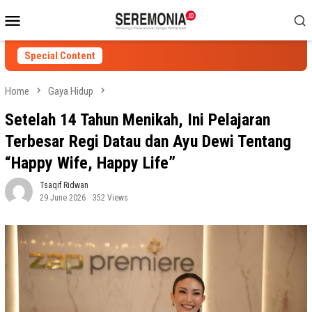
Skip
Mobile
to
Menu
content
Special Content
Home
Gaya Hidup
Setelah 14 Tahun Menikah, Ini Pelajaran
Terbesar Regi Datau dan Ayu Dewi Tentang
“Happy Wife, Happy Life”
Tsaqif Ridwan
29 June 2026
352 Views