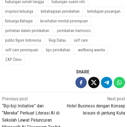
hubungan rumah tangga
hubungan suami istri
inspirasi keluarga
kebahagiaan pernikahan
kehidupan pasangan
Keluarga Bahagia
kesehatan mental perempuan
perhatian dalam pernikahan
pernikahan harmonis
public figure Indonesia
Regi Datau
self care
self care perempuan
tips pernikahan
wellbeing wanita
ZAP Clinic
SHARE
Post
Previous post
Next post
navigation
“Biji-biji Initiative” dan
Hotel Business dengan Konsep
“Mereka” Perkuat Literasi AI di
leisure di jantung Kuta
Sekolah Lewat Peluncuran
Microsoft AI Classroom Toolkit