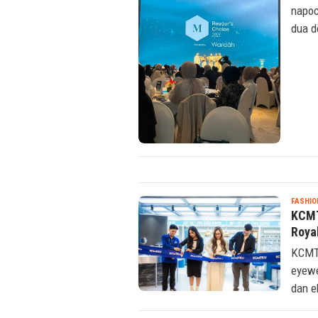
napoc
dua d
FASHIO
KCMT
Roya
KCMTK
eyewe
dan e