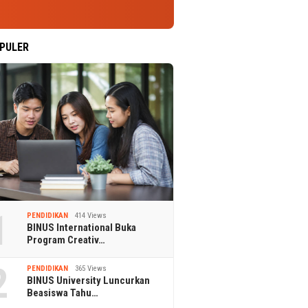
PULER
1
PENDIDIKAN
414 Views
BINUS International Buka
Program Creativ…
2
PENDIDIKAN
365 Views
BINUS University Luncurkan
Beasiswa Tahu…