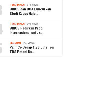
3
PENDIDIKAN
318 Views
BINUS dan BCA Luncurkan
Studi Kasus Halo…
4
PENDIDIKAN
293 Views
BINUS Hadirkan Prodi
12 June 2026
Internasional untuk…
anggap Mirip
Supergirl Adve
19 June 2026
 Ini Fakta Menarik
Petualangan Se
5
Tangkap Tren Luxury
EKONOMI
250 Views
njing Husky
Avenue
Preloved, deGaiya Luncurkan
PalmCo Serap 1,73 Juta Ton
Lelang Tas Branded Rutin Dua
TBS Petani Du…
Kali Seminggu
Tim Tari BRI Sabet Juara 3
Tim Tari