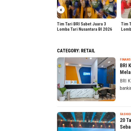
«
 Tari BRI Sabet Juara 3
Tim Tari BRI Raih Juara 3
Gugik
ba Tari Nusantara BI 2026
Lomba Tari Nusantara 2026
Serve
Indon
CATEGORY:
RETAIL
FINANS
BRI 
Mela
BRI K
banki
FASHIO
20 T
Seba