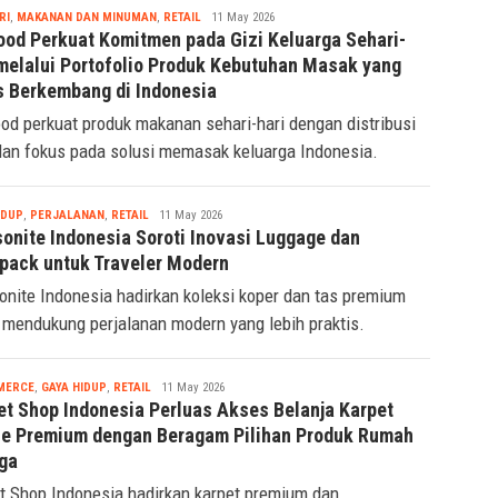
Tsaqif
RI
,
MAKANAN DAN MINUMAN
,
RETAIL
11 May 2026
Ridwan
ood Perkuat Komitmen pada Gizi Keluarga Sehari-
 melalui Portofolio Produk Kebutuhan Masak yang
s Berkembang di Indonesia
od perkuat produk makanan sehari-hari dengan distribusi
dan fokus pada solusi memasak keluarga Indonesia.
Tsaqif
IDUP
,
PERJALANAN
,
RETAIL
11 May 2026
Ridwan
onite Indonesia Soroti Inovasi Luggage dan
pack untuk Traveler Modern
nite Indonesia hadirkan koleksi koper dan tas premium
 mendukung perjalanan modern yang lebih praktis.
Tsaqif
MERCE
,
GAYA HIDUP
,
RETAIL
11 May 2026
Ridwan
et Shop Indonesia Perluas Akses Belanja Karpet
ne Premium dengan Beragam Pilihan Produk Rumah
ga
t Shop Indonesia hadirkan karpet premium dan