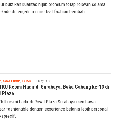
ut buktikan kualitas hijab premium tetap relevan selama
ekade di tengah tren modest fashion berubah.
Tsaqif
N
,
GAYA HIDUP
,
RETAIL
15 May 2026
Ridwan
KU Resmi Hadir di Surabaya, Buka Cabang ke-13 di
l Plaza
U resmi hadir di Royal Plaza Surabaya membawa
ar fashionable dengan experience belanja lebih personal
kspresif.