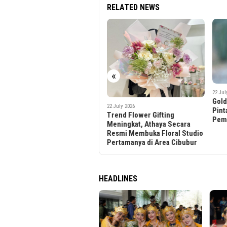
RELATED NEWS
«
26 Jun
22 July 2026
Indo
Golden Retriever Anjing
22 July 2026
Prod
Pintar yang Cocok Dipelihara
Trend Flower Gifting
Indo
Pemula
Meningkat, Athaya Secara
Resmi Membuka Floral Studio
Pertamanya di Area Cibubur
HEADLINES