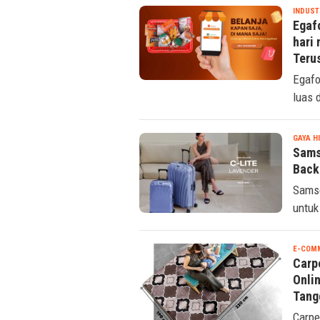
INDUST
Egaf
hari
Teru
Egafo
luas 
GAYA H
Sams
Back
Samso
untuk
E-COM
Carp
Onli
Tang
Carpe