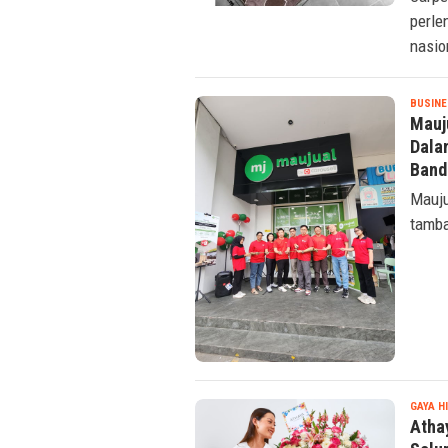
perle
nasio
BUSINE
Mauj
Dala
Band
Mauju
tamba
GAYA H
Atha