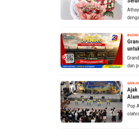
Selur
Athay
denga
BUSINE
Gran
untu
Grand
dan p
GAYA H
Ajak 
Alam
Pop A
olahr