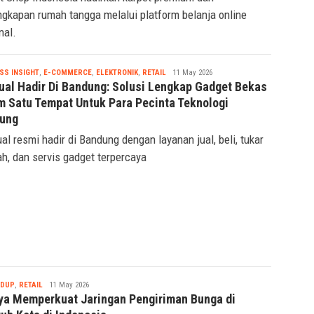
ngkapan rumah tangga melalui platform belanja online
nal.
Tsaqif
SS INSIGHT
,
E-COMMERCE
,
ELEKTRONIK
,
RETAIL
11 May 2026
Ridwan
ual Hadir Di Bandung: Solusi Lengkap Gadget Bekas
m Satu Tempat Untuk Para Pecinta Teknologi
ung
al resmi hadir di Bandung dengan layanan jual, beli, tukar
h, dan servis gadget terpercaya
Tsaqif
IDUP
,
RETAIL
11 May 2026
Ridwan
ya Memperkuat Jaringan Pengiriman Bunga di