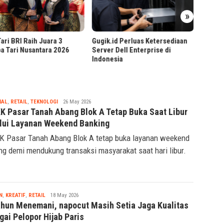
Gugik.
»
Spesifi
Cara Top Up Diamond Free Fire
.id Perluas Ketersediaan
Cepat dan Aman via Gamezi
r Dell Enterprise di
esia
Tsaqif
IAL
,
RETAIL
,
TEKNOLOGI
26 May 2026
Ridwan
KK Pasar Tanah Abang Blok A Tetap Buka Saat Libur
lui Layanan Weekend Banking
K Pasar Tanah Abang Blok A tetap buka layanan weekend
ng demi mendukung transaksi masyarakat saat hari libur.
Tsaqif
N
,
KREATIF
,
RETAIL
18 May 2026
Ridwan
ahun Menemani, napocut Masih Setia Jaga Kualitas
gai Pelopor Hijab Paris