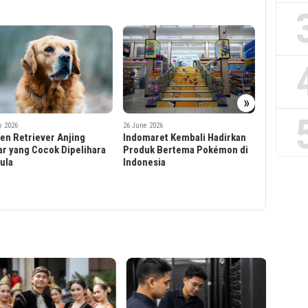
22 June 2026
»
Sering Di
Serigala,
tentang A
e 2026
22 June 2026
maret Kembali Hadirkan
Jangan Salah Pilih, Ini Ciri-
uk Bertema Pokémon di
Ciri Kucing Anggora Asli yang
nesia
Perlu Diketahui