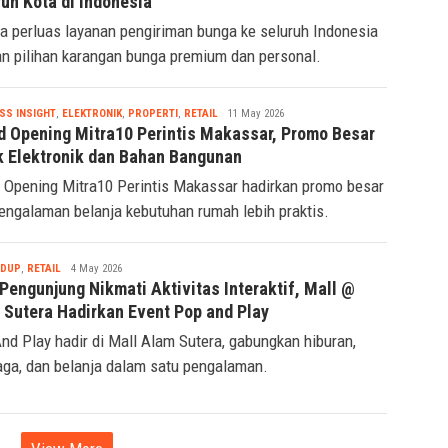
uh Kota di Indonesia
a perluas layanan pengiriman bunga ke seluruh Indonesia
n pilihan karangan bunga premium dan personal.
Tsaqif
SS INSIGHT
,
ELEKTRONIK
,
PROPERTI
,
RETAIL
11 May 2026
Ridwan
d Opening Mitra10 Perintis Makassar, Promo Besar
k Elektronik dan Bahan Bangunan
 Opening Mitra10 Perintis Makassar hadirkan promo besar
engalaman belanja kebutuhan rumah lebih praktis.
Tsaqif
IDUP
,
RETAIL
4 May 2026
Ridwan
Pengunjung Nikmati Aktivitas Interaktif, Mall @
 Sutera Hadirkan Event Pop and Play
nd Play hadir di Mall Alam Sutera, gabungkan hiburan,
aga, dan belanja dalam satu pengalaman.