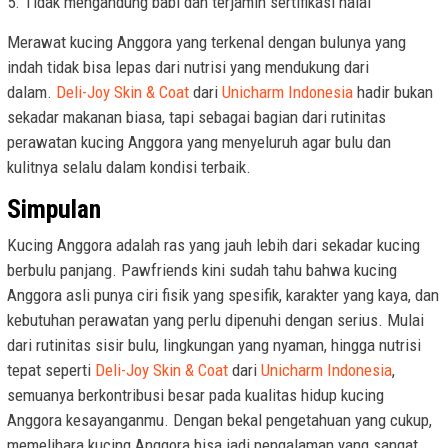
5. Tidak mengandung babi dan terjamin sertifikasi halal
Merawat kucing Anggora yang terkenal dengan bulunya yang
indah tidak bisa lepas dari nutrisi yang mendukung dari
dalam.
Deli-Joy Skin & Coat
dari
Unicharm Indonesia
hadir bukan
sekadar makanan biasa, tapi sebagai bagian dari rutinitas
perawatan kucing Anggora yang menyeluruh agar bulu dan
kulitnya selalu dalam kondisi terbaik.
Simpulan
Kucing Anggora adalah ras yang jauh lebih dari sekadar kucing
berbulu panjang. Pawfriends kini sudah tahu bahwa kucing
Anggora asli punya ciri fisik yang spesifik, karakter yang kaya, dan
kebutuhan perawatan yang perlu dipenuhi dengan serius. Mulai
dari rutinitas sisir bulu, lingkungan yang nyaman, hingga nutrisi
tepat seperti
Deli-Joy Skin & Coat
dari
Unicharm Indonesia
,
semuanya berkontribusi besar pada kualitas hidup kucing
Anggora kesayanganmu. Dengan bekal pengetahuan yang cukup,
memelihara kucing Anggora bisa jadi pengalaman yang sangat