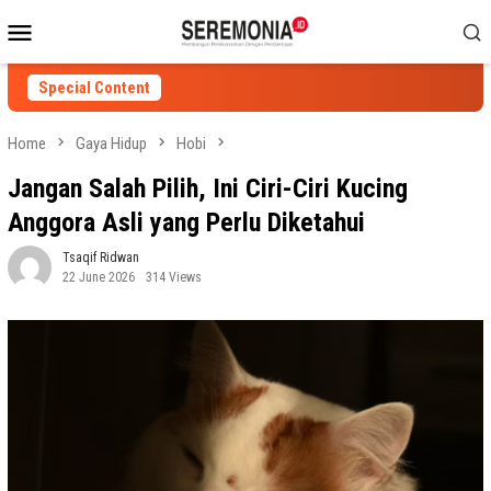
Skip
Mobile
to
Menu
content
Special Content
Home
Gaya Hidup
Hobi
Jangan Salah Pilih, Ini Ciri-Ciri Kucing
Anggora Asli yang Perlu Diketahui
Tsaqif Ridwan
22 June 2026
314 Views