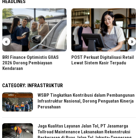
HEADLINES
«
»
Kepastian Produksi T
s GIIAS
POST Perkuat Digitalisasi Retail
Topang Penerimaan N
aan
Lewat Sistem Kasir Terpadu
CATEGORY:
INFRASTRUKTUR
WSBP Tingkatkan Kontribusi dalam Pembangunan
Infrastruktur Nasional, Dorong Penguatan Kinerja
Perusahaan
Jaga Kualitas Layanan Jalan Tol, PT Jasamarga
Tollroad Maintenance Laksanakan Rekonstruksi
Perkerasan di Ruas Jalan Tol Jakarta-Tangerang