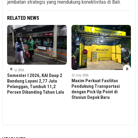
jembatan strategis yang mendukung konektivitas di Bali.
RELATED NEWS
22 July 2026
«
»
Progres Tol Patimba
68 Persen, Subang 
6, KAI Daop 2
22 July 2026
Incaran Industri Ek
Maxim Perkuat Fasilitas
 2,77 Juta
Pendukung Transportasi
mbuh 11,2
dengan Pick Up Point di
ng Tahun Lalu
Stasiun Depok Baru