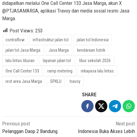
didapatkan melalui One Call Center 133 Jasa Marga, akun X
@PTJASAMARGA, aplikasi Travoy dan media sosial resmi Jasa
Marga.
Post Views:
253
contraflow
infrastruktur jalan tol
jalan tol Indonesia
jalan tol Jasa Marga
Jasa Marga
kendaraan listrik
lalu lintas liburan
layanan jalan tol
libur sekolah 2026
One Call Center 133
ramp metering
rekayasa lalu lintas
rest area Jasa Marga
SPKLU
travoy
SHARE
Post
Previous post
Next post
navigation
Pelanggan Daop 2 Bandung
Indonesia Buka Akses Lebih