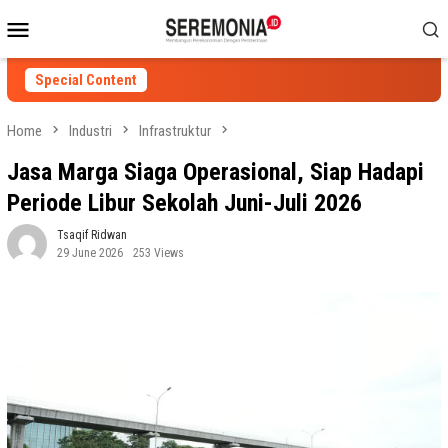
Skip
Mobile
to
Menu
content
Special Content
Home
Industri
Infrastruktur
Jasa Marga Siaga Operasional, Siap Hadapi
Periode Libur Sekolah Juni-Juli 2026
Tsaqif Ridwan
29 June 2026
253 Views