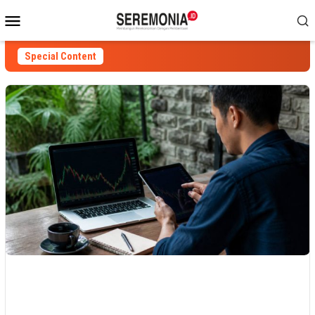
Skip
Mobile
to
Menu
content
Special Content