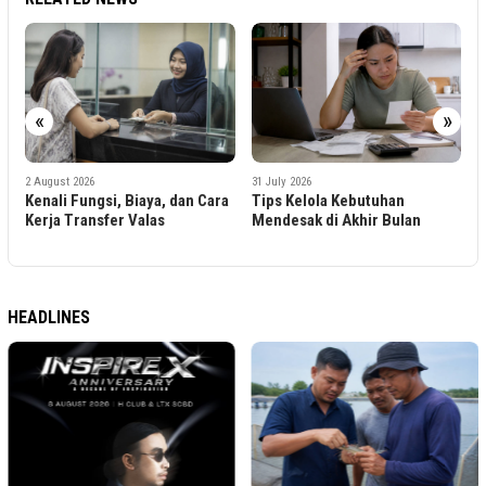
«
»
31 July 2026
31 July 2026
3
a
Tips Kelola Kebutuhan
Tips Menyusun Prioritas
D
Mendesak di Akhir Bulan
Keuangan Saat Kebutuhan
R
Menumpuk
HEADLINES