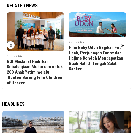
RELATED NEWS
2
2 July 2026
«
»
F
Film Baby Udon Bagikan First
F
Look, Perjuangan Fanny dan
9 July 2026
Hajime Kondoh Mendapatkan
BSI Maslahat Hadirkan
Buah Hati Di Tengah Sakit
Kebahagiaan Muharram untuk
Kanker
200 Anak Yatim melalui
Nonton Bareng Film Children
of Heaven
HEADLINES