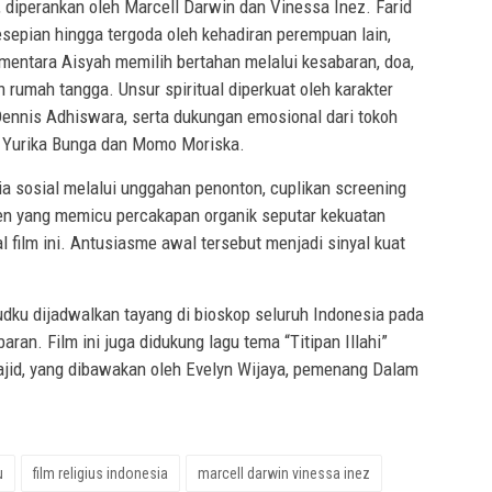
, diperankan oleh Marcell Darwin dan Vinessa Inez. Farid
esepian hingga tergoda oleh kehadiran perempuan lain,
mentara Aisyah memilih bertahan melalui kesabaran, doa,
rumah tangga. Unsur spiritual diperkuat oleh karakter
ennis Adhiswara, serta dukungan emosional dari tokoh
 Yurika Bunga dan Momo Moriska.
ia sosial melalui unggahan penonton, cuplikan screening
en yang memicu percakapan organik seputar kekuatan
l film ini. Antusiasme awal tersebut menjadi sinyal kuat
udku dijadwalkan tayang di bioskop seluruh Indonesia pada
ran. Film ini juga didukung lagu tema “Titipan Illahi”
jid, yang dibawakan oleh Evelyn Wijaya, pemenang Dalam
u
film religius indonesia
marcell darwin vinessa inez