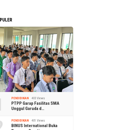
PULER
1
PENDIDIKAN
403 Views
PTPP Garap Fasilitas SMA
Unggul Garuda d…
2
PENDIDIKAN
401 Views
BINUS International Buka