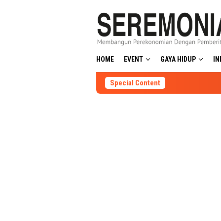
Skip
to
content
HOME
EVENT
GAYA HIDUP
IN
Special Content