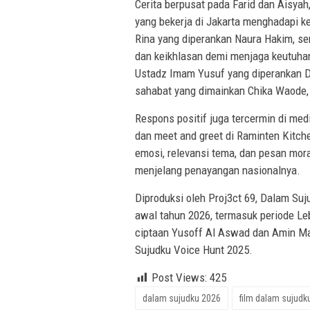
Cerita berpusat pada Farid dan Aisyah
yang bekerja di Jakarta menghadapi k
Rina yang diperankan Naura Hakim, se
dan keikhlasan demi menjaga keutuhan 
Ustadz Imam Yusuf yang diperankan D
sahabat yang dimainkan Chika Waode,
Respons positif juga tercermin di med
dan meet and greet di Raminten Kitch
emosi, relevansi tema, dan pesan mora
menjelang penayangan nasionalnya.
Diproduksi oleh Proj3ct 69, Dalam Suj
awal tahun 2026, termasuk periode Leba
ciptaan Yusoff Al Aswad dan Amin Ma
Sujudku Voice Hunt 2025.
Post Views:
425
dalam sujudku 2026
film dalam sujudk