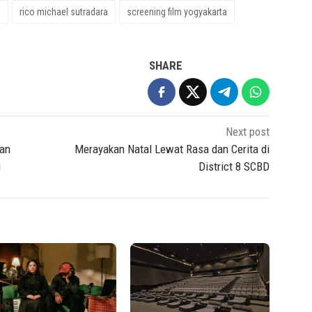
m
rico michael sutradara
screening film yogyakarta
SHARE
Next post
kan
Merayakan Natal Lewat Rasa dan Cerita di
g
District 8 SCBD