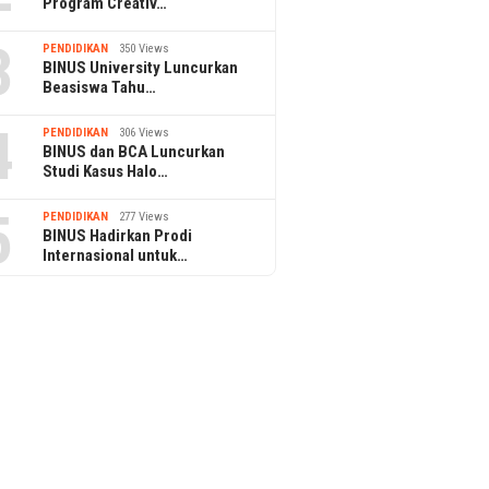
Program Creativ…
3
PENDIDIKAN
350 Views
BINUS University Luncurkan
Beasiswa Tahu…
4
PENDIDIKAN
306 Views
BINUS dan BCA Luncurkan
Studi Kasus Halo…
5
PENDIDIKAN
277 Views
BINUS Hadirkan Prodi
Internasional untuk…