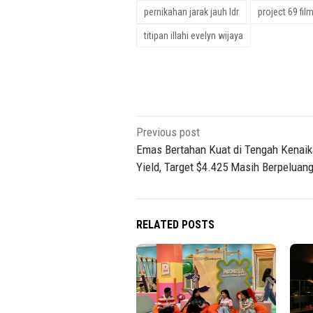
pernikahan jarak jauh ldr
project 69 fil
titipan illahi evelyn wijaya
Post
Previous post
navigation
Emas Bertahan Kuat di Tengah Kenai
Yield, Target $4.425 Masih Berpeluan
RELATED POSTS