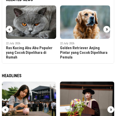
«
»
2
I
P
I
22 July 2026
22 July 2026
Ras Kucing Abu Abu Populer
Golden Retriever Anjing
yang Cocok Dipelihara di
Pintar yang Cocok Dipelihara
Rumah
Pemula
HEADLINES
«
»