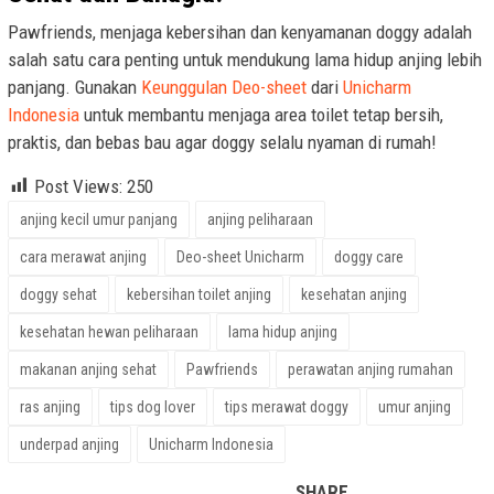
Pawfriends, menjaga kebersihan dan kenyamanan doggy adalah
salah satu cara penting untuk mendukung lama hidup anjing lebih
panjang. Gunakan
Keunggulan Deo-sheet
dari
Unicharm
Indonesia
untuk membantu menjaga area toilet tetap bersih,
praktis, dan bebas bau agar doggy selalu nyaman di rumah!
Post Views:
250
anjing kecil umur panjang
anjing peliharaan
cara merawat anjing
Deo-sheet Unicharm
doggy care
doggy sehat
kebersihan toilet anjing
kesehatan anjing
kesehatan hewan peliharaan
lama hidup anjing
makanan anjing sehat
Pawfriends
perawatan anjing rumahan
ras anjing
tips dog lover
tips merawat doggy
umur anjing
underpad anjing
Unicharm Indonesia
SHARE