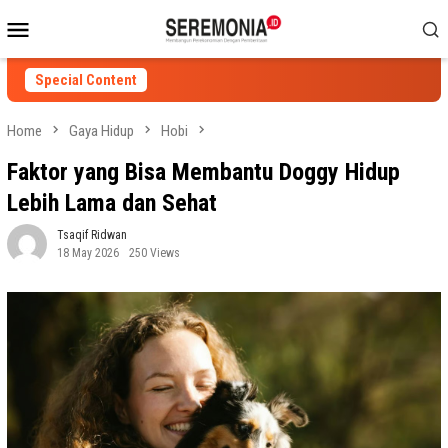
Skip
Mobile
to
Menu
content
Special Content
Home
Gaya Hidup
Hobi
Faktor yang Bisa Membantu Doggy Hidup
Lebih Lama dan Sehat
Tsaqif Ridwan
18 May 2026
250 Views