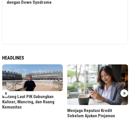
Bank Raya Hadir di Lala Market
Vol.11, Dorong Pengalaman
Transaksi Digital Praktis untuk
Ribuan Fashion Enthusiasts
HEADLINES
«
»
LRT Jabodebek Gelar Lomba
Menjaga Reputasi Kredit
Foto Berhadiah, Cek Syaratnya
Sebelum Ajukan Pinjaman