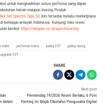
ebut untuk menghadirkan solusi performa yang dapat
kebutuhan harian maupun touring.Produk-
ley Set Spectro Type S2
, kini tersedia melalui marketplace
 di berbagai wilayah Indonesia. Kunjungi toko resmi
tan berikut:
https://shopee.co.id/spectroracing
.
r matic
performa motor
pulley CVT
pulley racing
upgrade CVT
SHARE
Next post
utan
Permendag 19/2026 Resmi Berlaku, 6 Poin
an dalam
Penting Ini Wajib Diketahui Pengusaha Digital