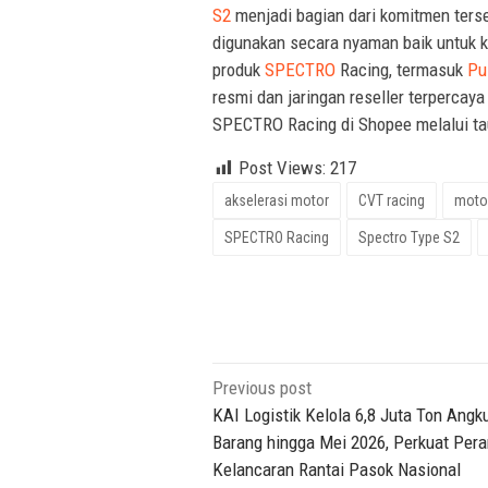
S2
menjadi bagian dari komitmen ters
digunakan secara nyaman baik untuk 
produk
SPECTRO
Racing, termasuk
Pul
resmi dan jaringan reseller terpercaya
SPECTRO Racing di Shopee melalui tau
Post Views:
217
akselerasi motor
CVT racing
moto
SPECTRO Racing
Spectro Type S2
Post
Previous post
navigation
KAI Logistik Kelola 6,8 Juta Ton Angk
Barang hingga Mei 2026, Perkuat Per
Kelancaran Rantai Pasok Nasional