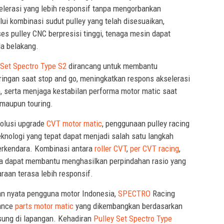
elerasi yang lebih responsif tanpa mengorbankan
i kombinasi sudut pulley yang telah disesuaikan,
ses pulley CNC berpresisi tinggi, tenaga mesin dapat
da belakang.
Set Spectro Type S2
dirancang untuk membantu
ringan saat stop and go, meningkatkan respons akselerasi
 serta menjaga kestabilan performa motor matic saat
 maupun touring.
olusi upgrade
CVT motor matic
, penggunaan pulley racing
knologi yang tepat dapat menjadi salah satu langkah
berkendara. Kombinasi antara
roller CVT
,
per CVT racing
,
a dapat membantu menghasilkan perpindahan rasio yang
raan terasa lebih responsif.
an nyata pengguna motor Indonesia,
SPECTRO
Racing
ance
parts motor matic
yang dikembangkan berdasarkan
sung di lapangan. Kehadiran
Pulley Set Spectro Type