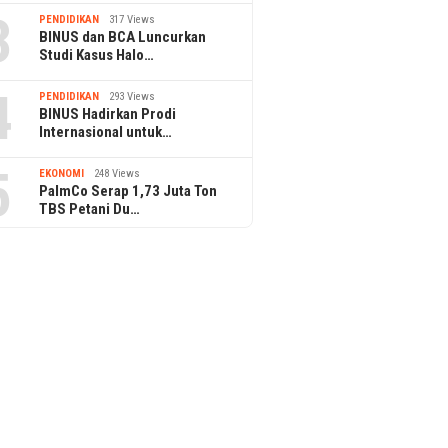
3
PENDIDIKAN
317 Views
BINUS dan BCA Luncurkan
Studi Kasus Halo…
4
PENDIDIKAN
293 Views
BINUS Hadirkan Prodi
Internasional untuk…
5
EKONOMI
248 Views
PalmCo Serap 1,73 Juta Ton
TBS Petani Du…