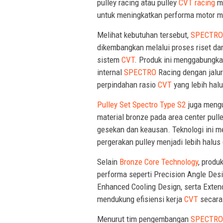
pulley racing atau pulley
CVT racing
me
untuk meningkatkan performa motor m
Melihat kebutuhan tersebut,
SPECTRO
dikembangkan melalui proses riset da
sistem
CVT
. Produk ini menggabungka
internal
SPECTRO
Racing dengan jalur
perpindahan rasio
CVT
yang lebih halu
Pulley Set Spectro Type S2
juga meng
material bronze pada area center pul
gesekan dan keausan. Teknologi ini m
pergerakan pulley menjadi lebih halu
Selain
Bronze Core Technology
, produ
performa seperti Precision Angle Desi
Enhanced Cooling Design, serta Exten
mendukung efisiensi kerja
CVT
secara
Menurut tim pengembangan
SPECTRO