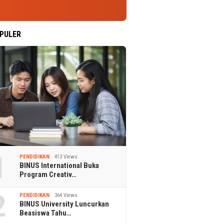
PULER
1
PENDIDIKAN
413 Views
BINUS International Buka
Program Creativ…
2
PENDIDIKAN
364 Views
BINUS University Luncurkan
Beasiswa Tahu…