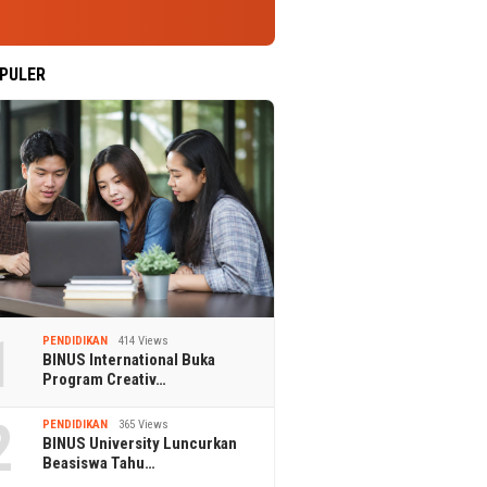
PULER
1
PENDIDIKAN
414 Views
BINUS International Buka
Program Creativ…
2
PENDIDIKAN
365 Views
BINUS University Luncurkan
Beasiswa Tahu…