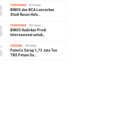
3
PENDIDIKAN
318 Views
BINUS dan BCA Luncurkan
Studi Kasus Halo…
4
PENDIDIKAN
293 Views
BINUS Hadirkan Prodi
Internasional untuk…
5
EKONOMI
250 Views
PalmCo Serap 1,73 Juta Ton
TBS Petani Du…