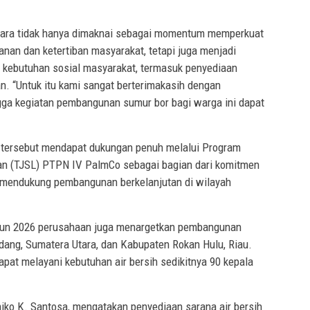
kara tidak hanya dimaknai sebagai momentum memperkuat
nan dan ketertiban masyarakat, tetapi juga menjadi
kebutuhan sosial masyarakat, termasuk penyediaan
an. “Untuk itu kami sangat berterimakasih dengan
gga kegiatan pembangunan sumur bor bagi warga ini dapat
h tersebut mendapat dukungan penuh melalui Program
n (TJSL) PTPN IV PalmCo sebagai bagian dari komitmen
 mendukung pembangunan berkelanjutan di wilayah
ahun 2026 perusahaan juga menargetkan pembangunan
rdang, Sumatera Utara, dan Kabupaten Rokan Hulu, Riau.
apat melayani kebutuhan air bersih sedikitnya 90 kepala
ko K. Santosa, mengatakan penyediaan sarana air bersih