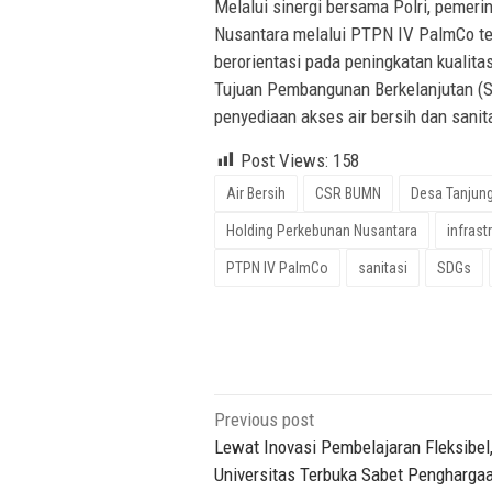
Melalui sinergi bersama Polri, pemeri
Nusantara melalui PTPN IV PalmCo t
berorientasi pada peningkatan kualit
Tujuan Pembangunan Berkelanjutan (
penyediaan akses air bersih dan sanit
Post Views:
158
Air Bersih
CSR BUMN
Desa Tanjun
Holding Perkebunan Nusantara
infrast
PTPN IV PalmCo
sanitasi
SDGs
Post
Previous post
navigation
Lewat Inovasi Pembelajaran Fleksibel
Universitas Terbuka Sabet Pengharga