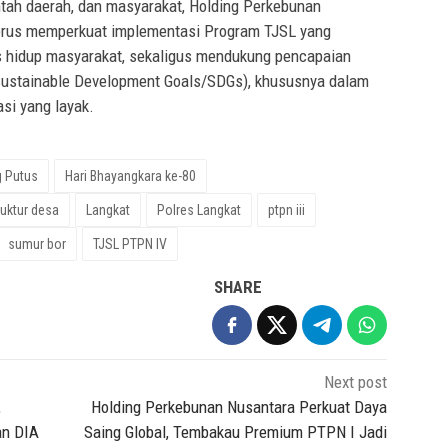
ntah daerah, dan masyarakat, Holding Perkebunan
erus memperkuat implementasi Program TJSL yang
as hidup masyarakat, sekaligus mendukung pencapaian
Sustainable Development Goals/SDGs), khususnya dalam
asi yang layak.
g Putus
Hari Bhayangkara ke-80
ruktur desa
Langkat
Polres Langkat
ptpn iii
sumur bor
TJSL PTPN IV
SHARE
Next post
,
Holding Perkebunan Nusantara Perkuat Daya
an DIA
Saing Global, Tembakau Premium PTPN I Jadi