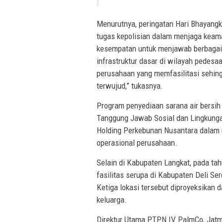
Menurutnya, peringatan Hari Bhayang
tugas kepolisian dalam menjaga keama
kesempatan untuk menjawab berbagai 
infrastruktur dasar di wilayah pedesa
perusahaan yang memfasilitasi sehin
terwujud,” tukasnya.
Program penyediaan sarana air bersi
Tanggung Jawab Sosial dan Lingkunga
Holding Perkebunan Nusantara dalam
operasional perusahaan.
Selain di Kabupaten Langkat, pada t
fasilitas serupa di Kabupaten Deli Se
Ketiga lokasi tersebut diproyeksikan d
keluarga.
Direktur Utama PTPN IV PalmCo, Jatmi