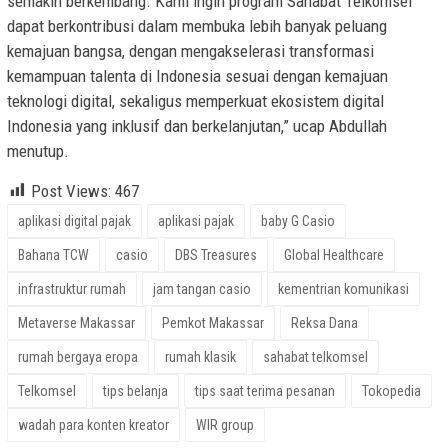
semakin berkembang. Kami ingin program Sahabat Telkomsel
dapat berkontribusi dalam membuka lebih banyak peluang
kemajuan bangsa, dengan mengakselerasi transformasi
kemampuan talenta di Indonesia sesuai dengan kemajuan
teknologi digital, sekaligus memperkuat ekosistem digital
Indonesia yang inklusif dan berkelanjutan,” ucap Abdullah
menutup.
Post Views:
467
aplikasi digital pajak
aplikasi pajak
baby G Casio
Bahana TCW
casio
DBS Treasures
Global Healthcare
infrastruktur rumah
jam tangan casio
kementrian komunikasi
Metaverse Makassar
Pemkot Makassar
Reksa Dana
rumah bergaya eropa
rumah klasik
sahabat telkomsel
Telkomsel
tips belanja
tips saat terima pesanan
Tokopedia
wadah para konten kreator
WIR group