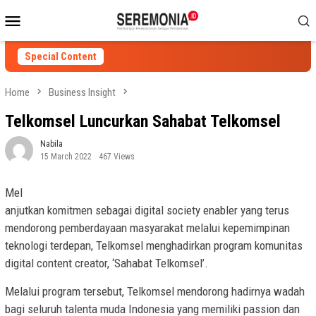
Skip
Mobile
to
Menu
content
Special Content
Home
Business Insight
Telkomsel Luncurkan Sahabat Telkomsel
Nabila
15 March 2022
467 Views
Mel
anjutkan komitmen sebagai digital society enabler yang terus
mendorong pemberdayaan masyarakat melalui kepemimpinan
teknologi terdepan, Telkomsel menghadirkan program komunitas
digital content creator, ‘Sahabat Telkomsel’.
Melalui program tersebut, Telkomsel mendorong hadirnya wadah
bagi seluruh talenta muda Indonesia yang memiliki passion dan