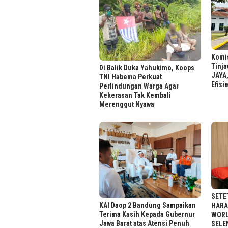
Komis
Tinj
Di Balik Duka Yahukimo, Koops
JAYA
TNI Habema Perkuat
Efisi
Perlindungan Warga Agar
Kekerasan Tak Kembali
Merenggut Nyawa
SETE
KAI Daop 2 Bandung Sampaikan
HARA
Terima Kasih Kepada Gubernur
WORL
Jawa Barat atas Atensi Penuh
SELE