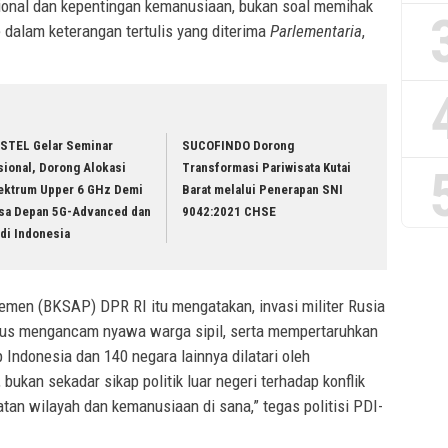
sional dan kepentingan kemanusiaan, bukan soal memihak
ne dalam keterangan tertulis yang diterima
Parlementaria
,
STEL Gelar Seminar
SUCOFINDO Dorong
sional, Dorong Alokasi
Transformasi Pariwisata Kutai
ektrum Upper 6 GHz Demi
Barat melalui Penerapan SNI
sa Depan 5G-Advanced dan
9042:2021 CHSE
di Indonesia
men (BKSAP) DPR RI itu mengatakan, invasi militer Rusia
erus mengancam nyawa warga sipil, serta mempertaruhkan
 Indonesia dan 140 negara lainnya dilatari oleh
 bukan sekadar sikap politik luar negeri terhadap konflik
tan wilayah dan kemanusiaan di sana,” tegas politisi PDI-