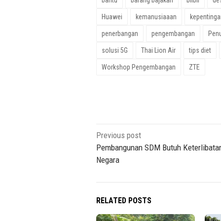
Huawei
kemanusiaaan
kepentinga
penerbangan
pengembangan
Penu
solusi 5G
Thai Lion Air
tips diet
Workshop Pengembangan
ZTE
Post
Previous post
navigation
Pembangunan SDM Butuh Keterlibata
Negara
RELATED POSTS