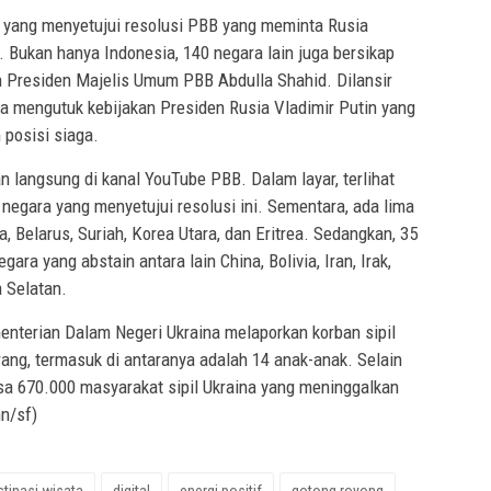
 yang menyetujui resolusi PBB yang meminta Rusia
 Bukan hanya Indonesia, 140 negara lain juga bersikap
 Presiden Majelis Umum PBB Abdulla Shahid. Dilansir
uga mengutuk kebijakan Presiden Rusia Vladimir Putin yang
posisi siaga.
 langsung di kanal YouTube PBB. Dalam layar, terlihat
 negara yang menyetujui resolusi ini. Sementara, ada lima
, Belarus, Suriah, Korea Utara, dan Eritrea. Sedangkan, 35
ara yang abstain antara lain China, Bolivia, Iran, Irak,
a Selatan.
ementerian Dalam Negeri Ukraina melaporkan korban sipil
ang, termasuk di antaranya adalah 14 anak-anak. Selain
ksa 670.000 masyarakat sipil Ukraina yang meninggalkan
n/sf)
stinasi wisata
digital
energi positif
gotong royong