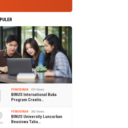
PULER
1
PENDIDIKAN
414 Views
BINUS International Buka
Program Creativ…
2
PENDIDIKAN
365 Views
BINUS University Luncurkan
Beasiswa Tahu…