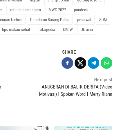
n
keterlibatan negara
MWC 2022
pandemi
runan karbon
Peredaran Barang Palsu
pesawat
SDM
tips makan sehat
Tokopedia
UKDW
Ukraina
SHARE
Next post
n
ANUGERAH DI BALIK DERITA (Video
Motivasi) | Spoken Word | Merry Riana