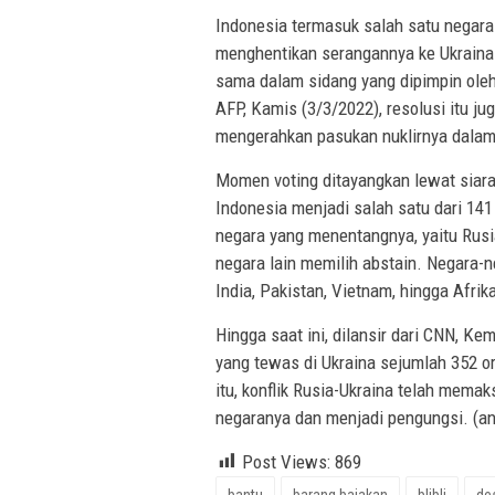
Indonesia termasuk salah satu negara
menghentikan serangannya ke Ukraina.
sama dalam sidang yang dipimpin oleh
AFP, Kamis (3/3/2022), resolusi itu j
mengerahkan pasukan nuklirnya dalam 
Momen voting ditayangkan lewat siaran
Indonesia menjadi salah satu dari 141
negara yang menentangnya, yaitu Rusia
negara lain memilih abstain. Negara-neg
India, Pakistan, Vietnam, hingga Afrik
Hingga saat ini, dilansir dari CNN, K
yang tewas di Ukraina sejumlah 352 or
itu, konflik Rusia-Ukraina telah mema
negaranya dan menjadi pengungsi. (an
Post Views:
869
bantu
barang bajakan
blibli
de