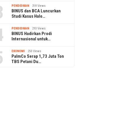
3
PENDIDIKAN
318 Views
BINUS dan BCA Luncurkan
Studi Kasus Halo…
4
PENDIDIKAN
293 Views
BINUS Hadirkan Prodi
Internasional untuk…
5
EKONOMI
250 Views
PalmCo Serap 1,73 Juta Ton
TBS Petani Du…