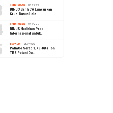
3
PENDIDIKAN
319 Views
BINUS dan BCA Luncurkan
Studi Kasus Halo…
4
PENDIDIKAN
299 Views
BINUS Hadirkan Prodi
Internasional untuk…
5
EKONOMI
252 Views
PalmCo Serap 1,73 Juta Ton
TBS Petani Du…