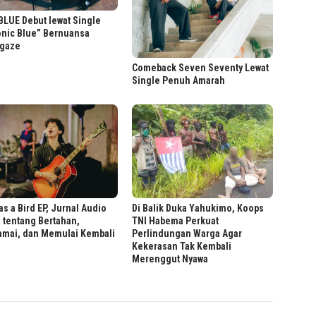
LUE Debut lewat Single
onic Blue” Bernuansa
gaze
Comeback Seven Seventy Lewat
Single Penuh Amarah
as a Bird EP, Jurnal Audio
Di Balik Duka Yahukimo, Koops
 tentang Bertahan,
TNI Habema Perkuat
amai, dan Memulai Kembali
Perlindungan Warga Agar
Kekerasan Tak Kembali
Merenggut Nyawa