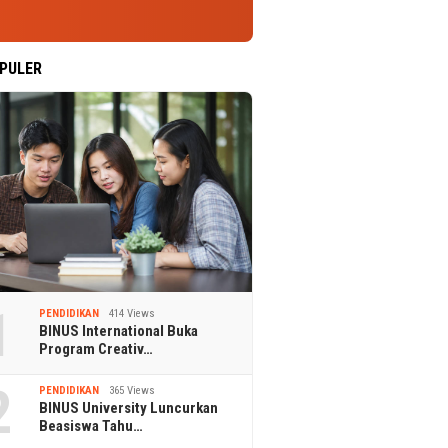
PULER
1
PENDIDIKAN
414 Views
BINUS International Buka
Program Creativ…
2
PENDIDIKAN
365 Views
BINUS University Luncurkan
Beasiswa Tahu…