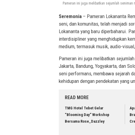
Pameran ini juga melibatkan sejumlah seniman mu
Seremonia
– Pameran Lokananta Rema
seni, dan komunitas, telah menjadi s
Lokananta yang baru diperbaharui. Pa
interdisipliner yang menghidupkan kem
medium, termasuk musik, audio-visual, 
Pameran ini juga melibatkan sejumlah 
Jakarta, Bandung, Yogyakarta, dan Sol
seni performans, membawa sejarah da
kehidupan dengan pendekatan yang uni
READ MORE
TMG Hotel Tebet Gelar
Apa
“Blooming Day” Workshop
Bra
Bersama Rose_Dazzley
Cre