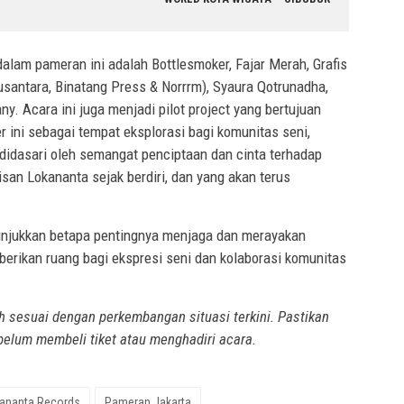
alam pameran ini adalah Bottlesmoker, Fajar Merah, Grafis
usantara, Binatang Press & Norrrm), Syaura Qotrunadha,
. Acara ini juga menjadi pilot project yang bertujuan
r ini sebagai tempat eksplorasi bagi komunitas seni,
i didasari oleh semangat penciptaan dan cinta terhadap
san Lokananta sejak berdiri, dan yang akan terus
jukkan betapa pentingnya menjaga dan merayakan
erikan ruang bagi ekspresi seni dan kolaborasi komunitas
 sesuai dengan perkembangan situasi terkini. Pastikan
belum membeli tiket atau menghadiri acara.
ananta Records
Pameran Jakarta