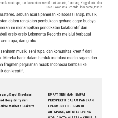
sik, seni rupa, dan komunitas kreatif dari Jakarta, Bandung, Yogyakarta, dan
Solo. Lokananta Records. lokananta_musik
stered, sebuah acara pameran kolaborasi arsip, musik,
orotan dalam rangkaian pembukaan gedung cagar budaya
meran ini menampilkan pendekatan kolaboratif dan
bali arsip-arsip Lokananta Records melalui berbagai
seni rupa, dan grafis.
seniman musik, seni rupa, dan komunitas kreatif dari
o. Mereka hadir dalam bentuk instalasi media ragam dan
n fragmen perjalanan musik Indonesia kembali ke
k dan kreatif.
 yang Dapat Dipelajari
EMPAT SENIMAN, EMPAT
nd Hospitality dari
PERSPEKTIF DALAM PAMERAN
ative Market di Jakarta
FRAGMENTED FORMS DI
ARTSPACE, ARTOTEL LIVING
WORLD KOTA WISATA – CIBUBUR