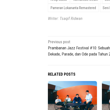
Pameran Lokananta Remastered
Seni 
Writer: Tsaqif Ridwan
Post
Previous post
navigation
Prambanan Jazz Festival #10: Sebuah
Dekade, Parade, dan Ode pada Tahun 
RELATED POSTS