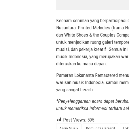
Keenam seniman yang berpartisipasi d
Nusantara, Printed Melodies (Irama N
dan White Shoes & the Couples Company
untuk menjadikan ruang galeri tempore
musisi, dan pekerja kreatif. Semua in
musik Indonesia, yang merupakan wari
diteruskan ke masa depan.
Pameran Lokananta Remastered menun
warisan musik Indonesia, sambil memb
yang sangat berarti.
*Penyelenggaraan acara dapat berubah
untuk memeriksa informasi terbaru se
Post Views:
595
Arsip Musik
Komunitas Kreatif
Lok