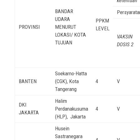
ketentuan
BANDAR
Persyarata
UDARA
PPKM
PROVINSI
MENURUT
LEVEL
LOKASI/ KOTA
VAKSIN
TUJUAN
DOSIS 2
Soekarno-Hatta
BANTEN
(CGK), Kota
4
V
Tangerang
Halim
DKI
Perdanakusuma
4
V
JAKARTA
(HLP), Jakarta
Husein
Sastranegara