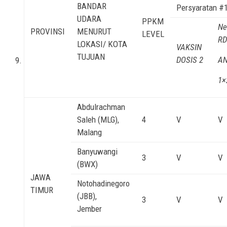
BANDAR
Persyaratan #1
UDARA
PPKM
Ne
PROVINSI
MENURUT
LEVEL
R
LOKASI/ KOTA
VAKSIN
TUJUAN
DOSIS 2
A
1×
Abdulrachman
Saleh (MLG),
4
V
V
Malang
Banyuwangi
3
V
V
(BWX)
JAWA
Notohadinegoro
TIMUR
(JBB),
3
V
V
Jember