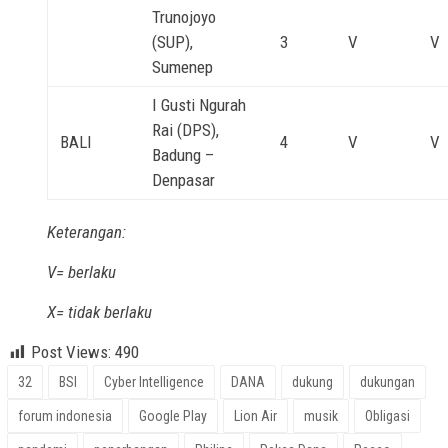
Trunojoyo
(SUP),
3
V
V
Sumenep
I Gusti Ngurah
Rai (DPS),
BALI
4
V
V
Badung –
Denpasar
Keterangan:
V
= berlaku
X
= tidak berlaku
Post Views:
490
32
BSI
Cyber Intelligence
DANA
dukung
dukungan
forum indonesia
Google Play
Lion Air
musik
Obligasi