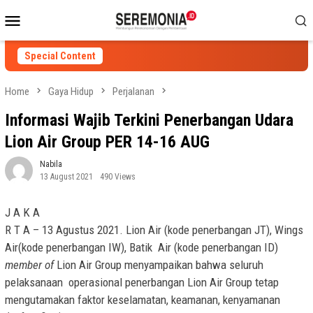
Skip
Mobile
to
Menu
content
Special Content
Home
Gaya Hidup
Perjalanan
Informasi Wajib Terkini Penerbangan Udara
Lion Air Group PER 14-16 AUG
Nabila
13 August 2021
490 Views
J A K A
R T A – 13 Agustus 2021
.
Lion Air (kode penerbangan JT), Wings
Air(kode penerbangan IW), Batik Air (kode penerbangan ID)
member of
Lion Air Group
menyampaikan bahwa seluruh
pelaksanaan operasional penerbangan Lion Air Group tetap
mengutamakan faktor keselamatan, keamanan, kenyamanan