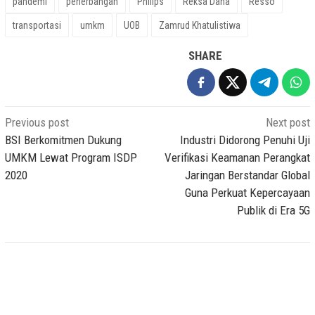
pandemi
penerbangan
Philips
Reksa Dana
Resso
transportasi
umkm
UOB
Zamrud Khatulistiwa
SHARE
Post
Previous post
Next post
navigation
BSI Berkomitmen Dukung
Industri Didorong Penuhi Uji
UMKM Lewat Program ISDP
Verifikasi Keamanan Perangkat
2020
Jaringan Berstandar Global
Guna Perkuat Kepercayaan
Publik di Era 5G