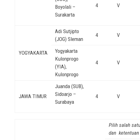
4
V
Boyolali –
Surakarta
Adi Sutjipto
4
V
(JOG) Sleman
Yogyakarta
YOGYAKARTA
Kulonprogo
4
V
(YIA),
Kulonprogo
Juanda (SUB),
Sidoarjo –
JAWA TIMUR
4
V
Surabaya
Pilih salah sat
dan ketentuan