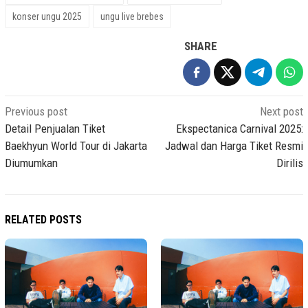
konser ungu 2025
ungu live brebes
SHARE
Post
Previous post
Next post
navigation
Detail Penjualan Tiket
Ekspectanica Carnival 2025:
Baekhyun World Tour di Jakarta
Jadwal dan Harga Tiket Resmi
Diumumkan
Dirilis
RELATED POSTS