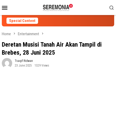
Skip
Mobile
to
Menu
content
Special Content
Home
Entertainment
Deretan Musisi Tanah Air Akan Tampil di
Brebes, 28 Juni 2025
Tsaqif Ridwan
23 June 2025
1329 Views