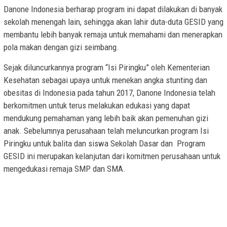
Danone Indonesia berharap program ini dapat dilakukan di banyak
sekolah menengah lain, sehingga akan lahir duta-duta GESID yang
membantu lebih banyak remaja untuk memahami dan menerapkan
pola makan dengan gizi seimbang.
Sejak diluncurkannya program “Isi Piringku” oleh Kementerian
Kesehatan sebagai upaya untuk menekan angka stunting dan
obesitas di Indonesia pada tahun 2017, Danone Indonesia telah
berkomitmen untuk terus melakukan edukasi yang dapat
mendukung pemahaman yang lebih baik akan pemenuhan gizi
anak. Sebelumnya perusahaan telah meluncurkan program Isi
Piringku untuk balita dan siswa Sekolah Dasar dan Program
GESID ini merupakan kelanjutan dari komitmen perusahaan untuk
mengedukasi remaja SMP dan SMA.
Kérastase, L’Oréal Indonesia, Philips, Danone, Signify,
KEMENPORA RI, PUPR RI, Danakini, J&T Express, Lion Air,
Hendrick’s Gin, Inspirational Video, Motivational Video