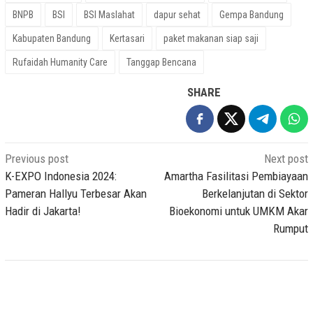
BNPB
BSI
BSI Maslahat
dapur sehat
Gempa Bandung
Kabupaten Bandung
Kertasari
paket makanan siap saji
Rufaidah Humanity Care
Tanggap Bencana
SHARE
Post
Previous post
Next post
navigation
K-EXPO Indonesia 2024:
Amartha Fasilitasi Pembiayaan
Pameran Hallyu Terbesar Akan
Berkelanjutan di Sektor
Hadir di Jakarta!
Bioekonomi untuk UMKM Akar
Rumput