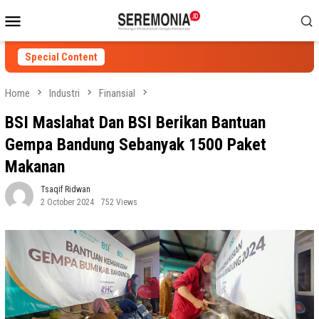
Skip
Mobile
to
Menu
content
Special Content
Home
Industri
Finansial
BSI Maslahat Dan BSI Berikan Bantuan
Gempa Bandung Sebanyak 1500 Paket
Makanan
Tsaqif Ridwan
2 October 2024
752 Views