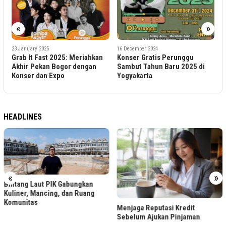
«
»
2
23 January 2025
16 December 2024
S
Grab It Fast 2025: Meriahkan
Konser Gratis Perunggu
K
Akhir Pekan Bogor dengan
Sambut Tahun Baru 2025 di
S
Konser dan Expo
Yogyakarta
D
HEADLINES
«
»
Bintang Laut PIK Gabungkan
Kuliner, Mancing, dan Ruang
Komunitas
Menjaga Reputasi Kredit
Sebelum Ajukan Pinjaman