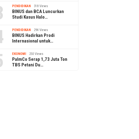
3
PENDIDIKAN
318 Views
BINUS dan BCA Luncurkan
Studi Kasus Halo…
4
PENDIDIKAN
294 Views
BINUS Hadirkan Prodi
Internasional untuk…
5
EKONOMI
250 Views
PalmCo Serap 1,73 Juta Ton
TBS Petani Du…