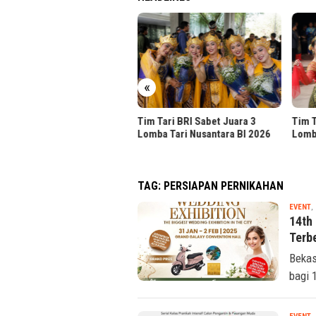
ik.id Hadirkan Kustomisasi
«
sifikasi Server Dell
Tim Tari BRI Sabet Juara 3
Tim T
Lomba Tari Nusantara BI 2026
Lomb
TAG:
PERSIAPAN PERNIKAHAN
EVENT
,
14th
Terb
Bekas
bagi 