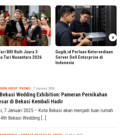
Cara T
»
Cepat 
ari BRI Raih Juara 3
Gugik.id Perluas Ketersediaan
a Tari Nusantara 2026
Server Dell Enterprise di
Indonesia
Tsaqif
GAYA HIDUP
,
PROMO
7 January 2025
Ridwan
 Bekasi Wedding Exhibition: Pameran Pernikahan
esar di Bekasi Kembali Hadir
i, 7 Januari 2025 – Kota Bekasi akan menjadi tuan rumah
14th Bekasi Wedding […]
Seremonia