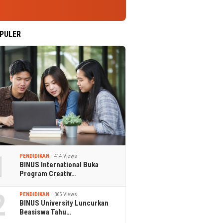
PULER
1
PENDIDIKAN
414 Views
BINUS International Buka
Program Creativ…
2
PENDIDIKAN
365 Views
BINUS University Luncurkan
Beasiswa Tahu…