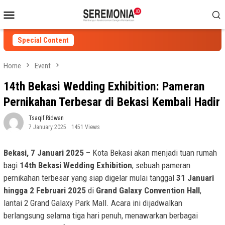
Skip
Mobile
to
Menu
content
Special Content
Home
Event
14th Bekasi Wedding Exhibition: Pameran
Pernikahan Terbesar di Bekasi Kembali Hadir
Tsaqif Ridwan
7 January 2025
1451 Views
Bekasi, 7 Januari 2025
– Kota Bekasi akan menjadi tuan rumah
bagi
14th Bekasi Wedding Exhibition
, sebuah pameran
pernikahan terbesar yang siap digelar mulai tanggal
31 Januari
hingga 2 Februari 2025
di
Grand Galaxy Convention Hall
,
lantai 2 Grand Galaxy Park Mall. Acara ini dijadwalkan
berlangsung selama tiga hari penuh, menawarkan berbagai