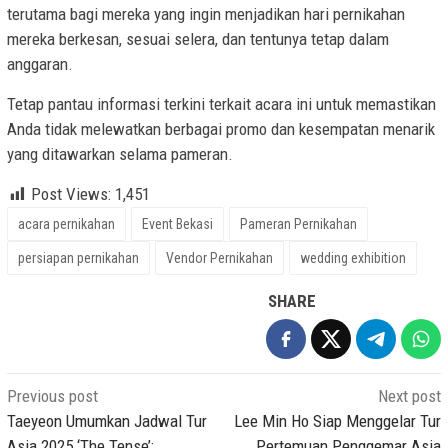
terutama bagi mereka yang ingin menjadikan hari pernikahan
mereka berkesan, sesuai selera, dan tentunya tetap dalam
anggaran.
Tetap pantau informasi terkini terkait acara ini untuk memastikan
Anda tidak melewatkan berbagai promo dan kesempatan menarik
yang ditawarkan selama pameran.
Post Views:
1,451
acara pernikahan
Event Bekasi
Pameran Pernikahan
persiapan pernikahan
Vendor Pernikahan
wedding exhibition
SHARE
Post
Previous post
Next post
navigation
Taeyeon Umumkan Jadwal Tur
Lee Min Ho Siap Menggelar Tur
Asia 2025 ‘The Tense’:
Pertemuan Penggemar Asia