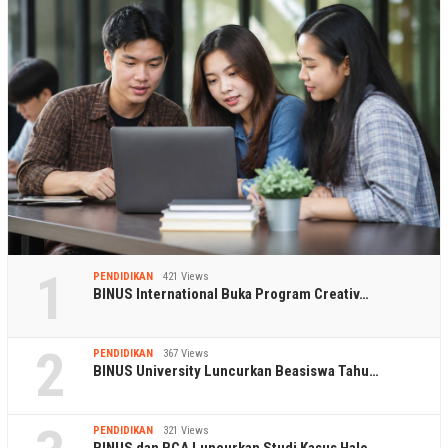
1
PENDIDIKAN
421 Views
BINUS International Buka Program Creativ…
2
PENDIDIKAN
367 Views
BINUS University Luncurkan Beasiswa Tahu…
PENDIDIKAN
321 Views
BINUS dan BCA Luncurkan Studi Kasus Halo…