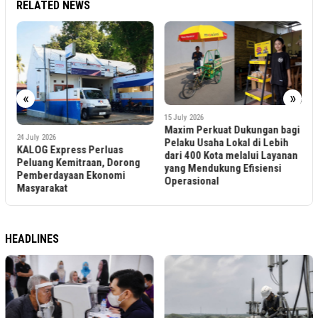
RELATED NEWS
«
»
8
T
15 July 2026
A
Maxim Perkuat Dukungan bagi
24 July 2026
S
Pelaku Usaha Lokal di Lebih
KALOG Express Perluas
S
dari 400 Kota melalui Layanan
Peluang Kemitraan, Dorong
yang Mendukung Efisiensi
Pemberdayaan Ekonomi
Operasional
Masyarakat
HEADLINES