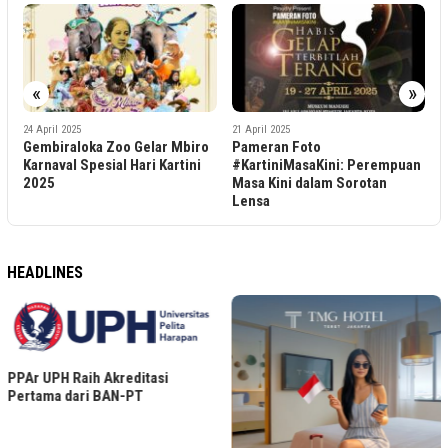
«
»
1
24 April 2025
21 April 2025
C
Gembiraloka Zoo Gelar Mbiro
Pameran Foto
K
Karnaval Spesial Hari Kartini
#KartiniMasaKini: Perempuan
P
2025
Masa Kini dalam Sorotan
P
Lensa
HEADLINES
PPAr UPH Raih Akreditasi
Pertama dari BAN-PT