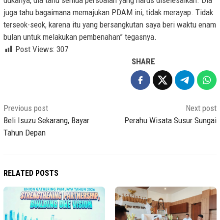
dukanya, dia tahu semua persoalan yang harus diselesaikan. Dia
juga tahu bagaimana memajukan PDAM ini, tidak merayap. Tidak
terseok-seok, karena itu yang bersangkutan saya beri waktu enam
bulan untuk melakukan pembenahan” tegasnya.
Post Views:
307
SHARE
Post
Previous post
Next post
navigation
Beli Isuzu Sekarang, Bayar
Perahu Wisata Susur Sungai
Tahun Depan
RELATED POSTS