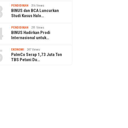
3
PENDIDIKAN
316 Views
BINUS dan BCA Luncurkan
Studi Kasus Halo…
4
PENDIDIKAN
291 Views
BINUS Hadirkan Prodi
Internasional untuk…
5
EKONOMI
247 Views
PalmCo Serap 1,73 Juta Ton
TBS Petani Du…