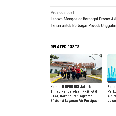
Post
Previous post
navigation
Lenovo Menggelar Berbagai Promo Ak
Tahun untuk Berbagai Produk Unggula
RELATED POSTS
Komisi B DPRD DKI Jakarta
Solid
Tinjau Pengelolaan NRW PAM
Perku
JAYA, Dorong Peningkatan
Air P
Efisiensi Layanan Air Perpipaan
Jakar