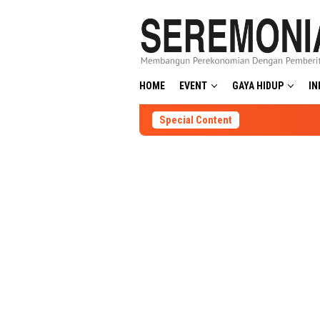
Skip
to
content
HOME
EVENT
GAYA HIDUP
IN
Special Content